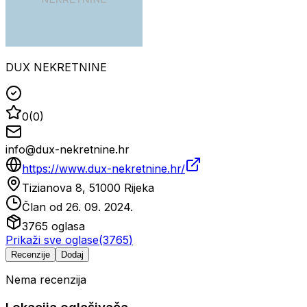
DUX NEKRETNINE
0
(
0
)
info@dux-nekretnine.hr
https://www.dux-nekretnine.hr/
Tizianova 8, 51000 Rijeka
Član od
26. 09. 2024.
3765
oglasa
Prikaži sve oglase
(
3765
)
Recenzije
Dodaj
Nema recenzija