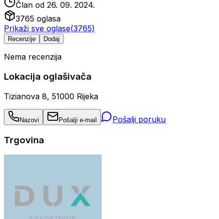
Član od
26. 09. 2024.
3765
oglasa
Prikaži sve oglase
(
3765
)
Recenzije
Dodaj
Nema recenzija
Lokacija oglašivača
Tizianova 8, 51000 Rijeka
Pošalji poruku
Nazovi
Pošalji e-mail
Trgovina