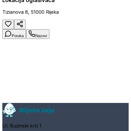
Lokacija oglašivača
Tizianova 8, 51000 Rijeka
Poruka
Nazovi
Ul. Buzinski krči 1