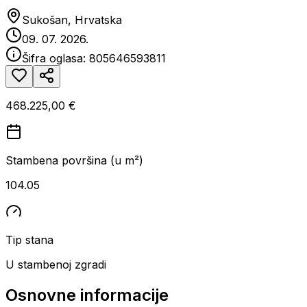
Sukošan, Hrvatska
09. 07. 2026.
Šifra oglasa:
805646593811
468.225,00 €
Stambena površina (u m²)
104.05
Tip stana
U stambenoj zgradi
Osnovne informacije