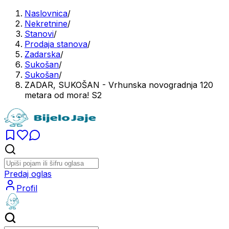
Naslovnica
/
Nekretnine
/
Stanovi
/
Prodaja stanova
/
Zadarska
/
Sukošan
/
Sukošan
/
ZADAR, SUKOŠAN - Vrhunska novogradnja 120
metara od mora! S2
Predaj oglas
Profil