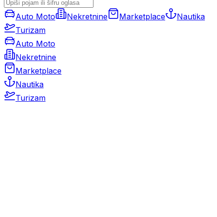
Auto Moto
Nekretnine
Marketplace
Nautika
Turizam
Auto Moto
Nekretnine
Marketplace
Nautika
Turizam
Auto Moto
Rabljeni automobili
Novi automobili
Motocikli / motori
Gospodarska vozila
Rezervni dijelovi i oprema
Kamperi i kamp prikolice