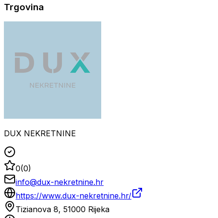
Trgovina
DUX NEKRETNINE
0
(
0
)
info@dux-nekretnine.hr
https://www.dux-nekretnine.hr/
Tizianova 8, 51000 Rijeka