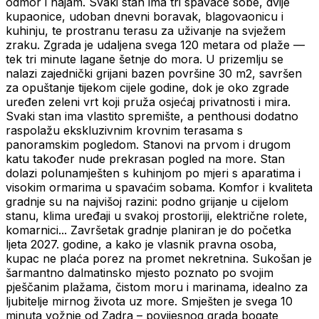
odmor i najam. Svaki stan ima tri spavaće sobe, dvije
kupaonice, udoban dnevni boravak, blagovaonicu i
kuhinju, te prostranu terasu za uživanje na svježem
zraku. Zgrada je udaljena svega 120 metara od plaže —
tek tri minute lagane šetnje do mora. U prizemlju se
nalazi zajednički grijani bazen površine 30 m2, savršen
za opuštanje tijekom cijele godine, dok je oko zgrade
uređen zeleni vrt koji pruža osjećaj privatnosti i mira.
Svaki stan ima vlastito spremište, a penthousi dodatno
raspolažu ekskluzivnim krovnim terasama s
panoramskim pogledom. Stanovi na prvom i drugom
katu također nude prekrasan pogled na more. Stan
dolazi polunamješten s kuhinjom po mjeri s aparatima i
visokim ormarima u spavaćim sobama. Komfor i kvaliteta
gradnje su na najvišoj razini: podno grijanje u cijelom
stanu, klima uređaji u svakoj prostoriji, električne rolete,
komarnici... Završetak gradnje planiran je do početka
ljeta 2027. godine, a kako je vlasnik pravna osoba,
kupac ne plaća porez na promet nekretnina. Sukošan je
šarmantno dalmatinsko mjesto poznato po svojim
pješčanim plažama, čistom moru i marinama, idealno za
ljubitelje mirnog života uz more. Smješten je svega 10
minuta vožnje od Zadra – povijesnog grada bogate