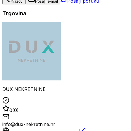
Pošalji poruku
Nazovi
Pošalji e-mail
Trgovina
DUX NEKRETNINE
0
(
0
)
info@dux-nekretnine.hr