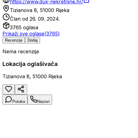
https://www.dux-nekretnine.hr/
Tizianova 8, 51000 Rijeka
Član od
26. 09. 2024.
3765
oglasa
Prikaži sve oglase
(
3765
)
Recenzije
Dodaj
Nema recenzija
Lokacija oglašivača
Tizianova 8, 51000 Rijeka
Poruka
Nazovi