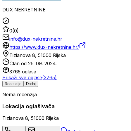
DUX NEKRETNINE
0
(
0
)
info@dux-nekretnine.hr
https://www.dux-nekretnine.hr/
Tizianova 8, 51000 Rijeka
Član od
26. 09. 2024.
3765
oglasa
Prikaži sve oglase
(
3765
)
Recenzije
Dodaj
Nema recenzija
Lokacija oglašivača
Tizianova 8, 51000 Rijeka