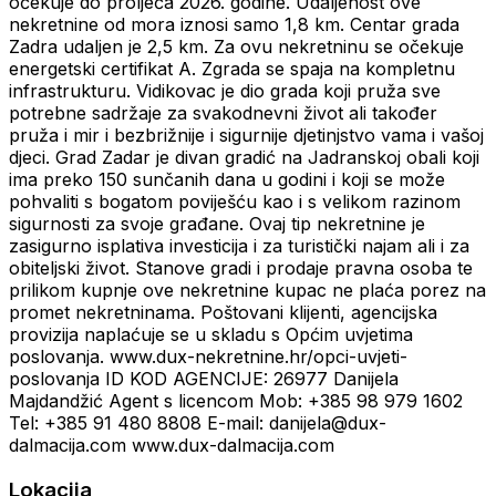
očekuje do proljeća 2026. godine. Udaljenost ove
nekretnine od mora iznosi samo 1,8 km. Centar grada
Zadra udaljen je 2,5 km. Za ovu nekretninu se očekuje
energetski certifikat A. Zgrada se spaja na kompletnu
infrastrukturu. Vidikovac je dio grada koji pruža sve
potrebne sadržaje za svakodnevni život ali također
pruža i mir i bezbrižnije i sigurnije djetinjstvo vama i vašoj
djeci. Grad Zadar je divan gradić na Jadranskoj obali koji
ima preko 150 sunčanih dana u godini i koji se može
pohvaliti s bogatom poviješću kao i s velikom razinom
sigurnosti za svoje građane. Ovaj tip nekretnine je
zasigurno isplativa investicija i za turistički najam ali i za
obiteljski život. Stanove gradi i prodaje pravna osoba te
prilikom kupnje ove nekretnine kupac ne plaća porez na
promet nekretninama. Poštovani klijenti, agencijska
provizija naplaćuje se u skladu s Općim uvjetima
poslovanja. www.dux-nekretnine.hr/opci-uvjeti-
poslovanja ID KOD AGENCIJE: 26977 Danijela
Majdandžić Agent s licencom Mob: +385 98 979 1602
Tel: +385 91 480 8808 E-mail: danijela@dux-
dalmacija.com www.dux-dalmacija.com
Lokacija