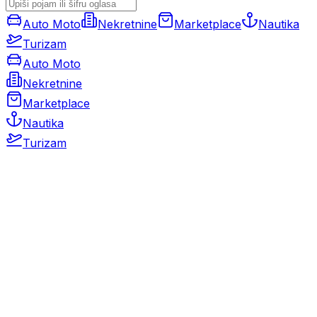
Auto Moto
Nekretnine
Marketplace
Nautika
Turizam
Auto Moto
Nekretnine
Marketplace
Nautika
Turizam
Auto Moto
Rabljeni automobili
Novi automobili
Motocikli / motori
Gospodarska vozila
Rezervni dijelovi i oprema
Kamperi i kamp prikolice