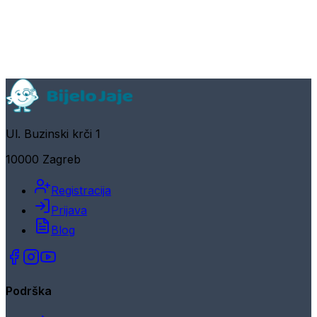
Ul. Buzinski krči 1
10000 Zagreb
Registracija
Prijava
Blog
Podrška