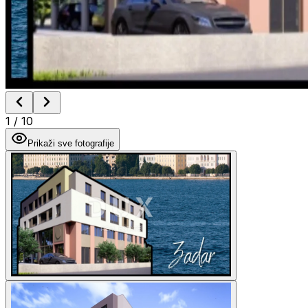
1
/
10
Prikaži sve fotografije