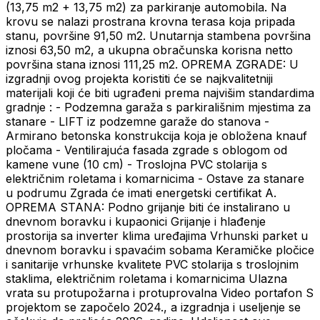
(13,75 m2 + 13,75 m2) za parkiranje automobila. Na
krovu se nalazi prostrana krovna terasa koja pripada
stanu, površine 91,50 m2. Unutarnja stambena površina
iznosi 63,50 m2, a ukupna obračunska korisna netto
površina stana iznosi 111,25 m2. OPREMA ZGRADE: U
izgradnji ovog projekta koristiti će se najkvalitetniji
materijali koji će biti ugrađeni prema najvišim standardima
gradnje : - Podzemna garaža s parkirališnim mjestima za
stanare - LIFT iz podzemne garaže do stanova -
Armirano betonska konstrukcija koja je obložena knauf
pločama - Ventilirajuća fasada zgrade s oblogom od
kamene vune (10 cm) - Troslojna PVC stolarija s
električnim roletama i komarnicima - Ostave za stanare
u podrumu Zgrada će imati energetski certifikat A.
OPREMA STANA: Podno grijanje biti će instalirano u
dnevnom boravku i kupaonici Grijanje i hlađenje
prostorija sa inverter klima uređajima Vrhunski parket u
dnevnom boravku i spavaćim sobama Keramičke pločice
i sanitarije vrhunske kvalitete PVC stolarija s troslojnim
staklima, električnim roletama i komarnicima Ulazna
vrata su protupožarna i protuprovalna Video portafon S
projektom se započelo 2024., a izgradnja i useljenje se