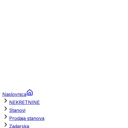
Prikolice za plovila
Brodski rezervni dijelovi
Nautička oprema
Brodski motori
Turizam
Apartmani
Sobe
Kuće za odmor
Aranžmani
Naslovnica
NEKRETNINE
Stanovi
Prodaja stanova
Zadarska