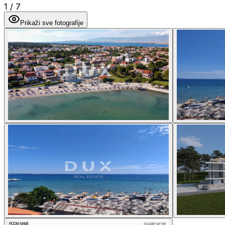
1
/
7
Prikaži sve fotografije