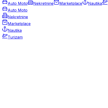
Auto Moto
Nekretnine
Marketplace
Nautika
Auto Moto
Nekretnine
Marketplace
Nautika
Turizam
Auto Moto
Rabljeni automobili
Novi automobili
Motocikli / motori
Gospodarska vozila
Rezervni dijelovi i oprema
Kamperi i kamp prikolice
Oldtimeri