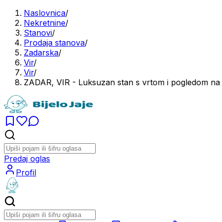
Naslovnica
/
Nekretnine
/
Stanovi
/
Prodaja stanova
/
Zadarska
/
Vir
/
Vir
/
ZADAR, VIR - Luksuzan stan s vrtom i pogledom na 
Predaj oglas
Profil