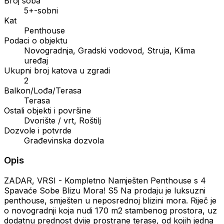
Broj soba
5+-sobni
Kat
Penthouse
Podaci o objektu
Novogradnja, Gradski vodovod, Struja, Klima
uređaj
Ukupni broj katova u zgradi
2
Balkon/Lođa/Terasa
Terasa
Ostali objekti i površine
Dvorište / vrt, Roštilj
Dozvole i potvrde
Građevinska dozvola
Opis
ZADAR, VRSI - Kompletno Namješten Penthouse s 4
Spavaće Sobe Blizu Mora! S5 Na prodaju je luksuzni
penthouse, smješten u neposrednoj blizini mora. Riječ je
o novogradnji koja nudi 170 m2 stambenog prostora, uz
dodatnu prednost dvije prostrane terase, od kojih jedna