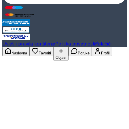
Uvjeti i pravila korištenja
Politika privatnosti
Kolačići
Naslovna
Favoriti
Poruke
Profil
Objavi