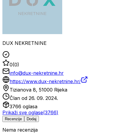
DUX NEKRETNINE
0
(
0
)
info@dux-nekretnine.hr
https://www.dux-nekretnine.hr/
Tizianova 8, 51000 Rijeka
Član od
26. 09. 2024.
3766
oglasa
Prikaži sve oglase
(
3766
)
Recenzije
Dodaj
Nema recenzija