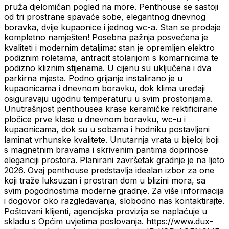
pruža djelomičan pogled na more. Penthouse se sastoji
od tri prostrane spavaće sobe, elegantnog dnevnog
boravka, dvije kupaonice i jednog wc-a. Stan se prodaje
kompletno namješten! Posebna pažnja posvećena je
kvaliteti i modernim detaljima: stan je opremljen elektro
podiznim roletama, antracit stolarijom s komarnicima te
podizno kliznim stijenama. U cijenu su uključena i dva
parkirna mjesta. Podno grijanje instalirano je u
kupaonicama i dnevnom boravku, dok klima uređaji
osiguravaju ugodnu temperaturu u svim prostorijama.
Unutrašnjost penthousea krase keramičke rektificirane
pločice prve klase u dnevnom boravku, wc-u i
kupaonicama, dok su u sobama i hodniku postavljeni
laminat vrhunske kvalitete. Unutarnja vrata u bijeloj boji
s magnetnim bravama i skrivenim pantima doprinose
eleganciji prostora. Planirani završetak gradnje je na ljeto
2026. Ovaj penthouse predstavlja idealan izbor za one
koji traže luksuzan i prostran dom u blizini mora, sa
svim pogodnostima moderne gradnje. Za više informacija
i dogovor oko razgledavanja, slobodno nas kontaktirajte.
Poštovani klijenti, agencijska provizija se naplaćuje u
skladu s Općim uvjetima poslovanja. https://www.dux-