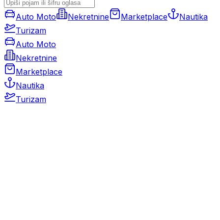
Auto Moto
Nekretnine
Marketplace
Nautika
Turizam
Auto Moto
Nekretnine
Marketplace
Nautika
Turizam
Auto Moto
Rabljeni automobili
Novi automobili
Motocikli / motori
Gospodarska vozila
Rezervni dijelovi i oprema
Kamperi i kamp prikolice