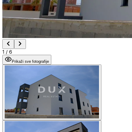
1
/
6
Prikaži sve fotografije