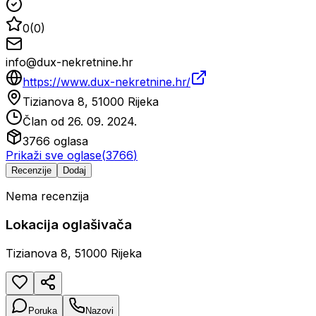
0
(
0
)
info@dux-nekretnine.hr
https://www.dux-nekretnine.hr/
Tizianova 8, 51000 Rijeka
Član od
26. 09. 2024.
3766
oglasa
Prikaži sve oglase
(
3766
)
Recenzije
Dodaj
Nema recenzija
Lokacija oglašivača
Tizianova 8, 51000 Rijeka
Poruka
Nazovi