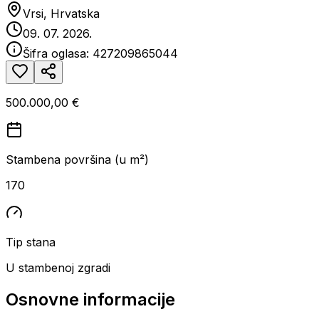
Vrsi, Hrvatska
09. 07. 2026.
Šifra oglasa:
427209865044
500.000,00 €
Stambena površina (u m²)
170
Tip stana
U stambenoj zgradi
Osnovne informacije