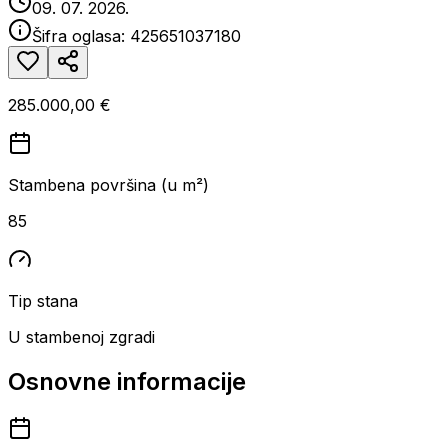
09. 07. 2026.
Šifra oglasa:
425651037180
285.000,00 €
Stambena površina (u m²)
85
Tip stana
U stambenoj zgradi
Osnovne informacije