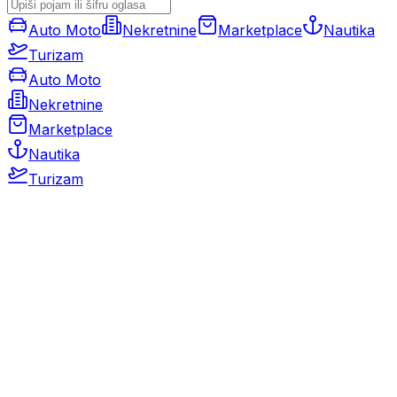
Auto Moto
Nekretnine
Marketplace
Nautika
Turizam
Auto Moto
Nekretnine
Marketplace
Nautika
Turizam
Auto Moto
Rabljeni automobili
Novi automobili
Motocikli / motori
Gospodarska vozila
Rezervni dijelovi i oprema
Kamperi i kamp prikolice