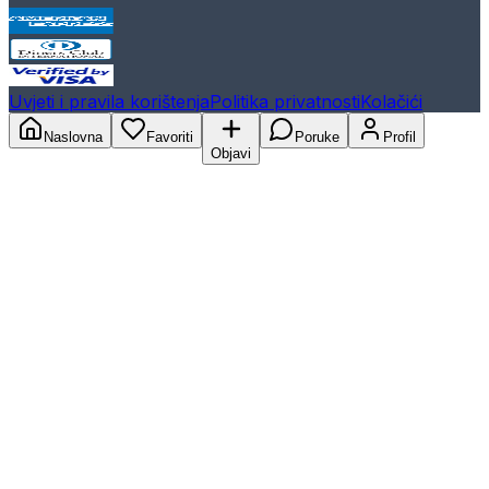
Uvjeti i pravila korištenja
Politika privatnosti
Kolačići
Naslovna
Favoriti
Poruke
Profil
Objavi