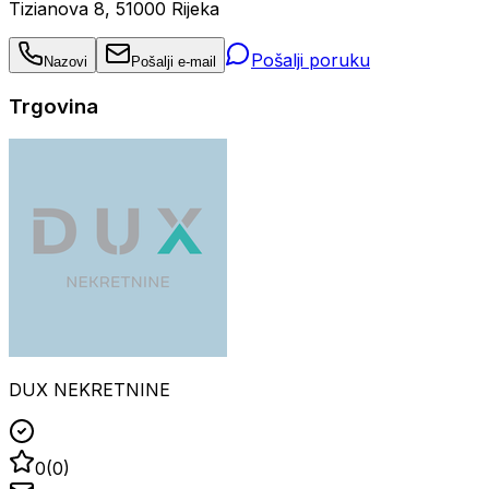
Tizianova 8, 51000 Rijeka
Pošalji poruku
Nazovi
Pošalji e-mail
Trgovina
DUX NEKRETNINE
0
(
0
)