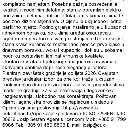
kompletno namješten! Posebna pažnja posvećena je
kvaliteti i modernim detaljima: stan je opremljen elektro
podiznim roletama, antracit stolarijom s komarnicima te
podizno kliznim stijenama. U cijenu je uključeno i jedno
parkirno mjesto. Podno grijanje instalirano je u kupaonici
i dnevnom boravku, dok klima uređaji osiguravaju
ugodnu temperaturu u svim prostorijama. Unutrašnjost
stana krase keramičke rektificirane pločice prve klase u
dnevnom boravku, wc-u i kupaonici, dok su u sobama i
hodniku postavljeni laminat vrhunske kvalitete.
Unutarnja vrata u bijeloj boji s magnetnim bravama i
skrivenim pantima doprinose eleganciji prostora.
Planirani završetak gradnje je do ljeta 2026. Ovaj stan
predstavlja idealan izbor za one koji traže luksuzan i
funkcionalan dom u blizini mora, sa svim pogodnostima
moderne gradnje. Za više informacija i dogovor oko
razgledavanja, slobodno nas kontaktirajte. Poštovani
klijenti, agencijska provizija se naplaćuje u skladu s
Općim uvjetima poslovanja. https://www.dux-
nekretnine.hr/opci-uvjeti-poslovanja ID KOD AGENCIJE:
36818 Josip Šestan Agent s licencom Mob: +385 91 799
6986 Tel: +385 91 480 8808 E-mail: josip@dux-