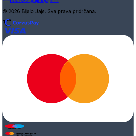
podrska@bijelojaje.hr
© 2026 Bijelo Jaje. Sva prava pridržana.