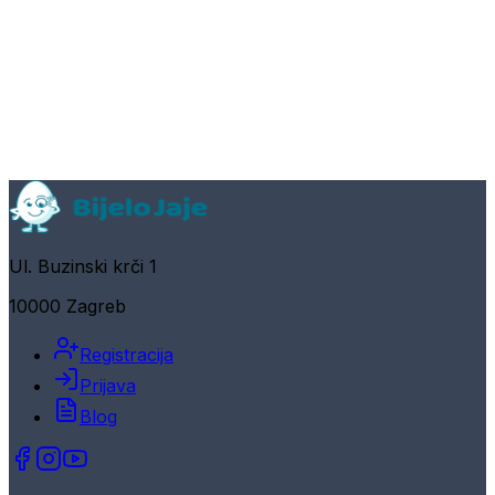
Ul. Buzinski krči 1
10000 Zagreb
Registracija
Prijava
Blog