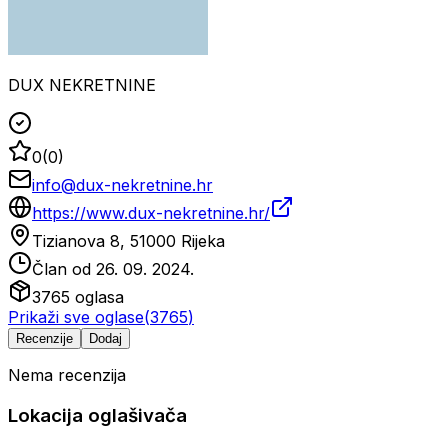
DUX NEKRETNINE
0
(
0
)
info@dux-nekretnine.hr
https://www.dux-nekretnine.hr/
Tizianova 8, 51000 Rijeka
Član od
26. 09. 2024.
3765
oglasa
Prikaži sve oglase
(
3765
)
Recenzije
Dodaj
Nema recenzija
Lokacija oglašivača