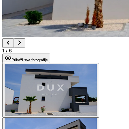
1
/
6
Prikaži sve fotografije