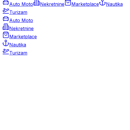
Auto Moto
Nekretnine
Marketplace
Nautika
Turizam
Auto Moto
Nekretnine
Marketplace
Nautika
Turizam
Auto Moto
Rabljeni automobili
Novi automobili
Motocikli / motori
Gospodarska vozila
Rezervni dijelovi i oprema
Kamperi i kamp prikolice