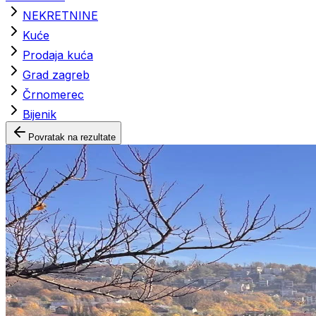
NEKRETNINE
Kuće
Prodaja kuća
Grad zagreb
Črnomerec
Bijenik
Povratak na rezultate