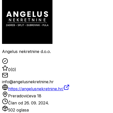
Angelus nekretnine d.o.o.
0
(
0
)
info@angelusnekretnine.hr
https://angelusnekretnine.hr/
Preradovićeva 18
Član od
26. 09. 2024.
502
oglasa