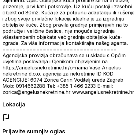
Sljemenu. Opis: Obiteljska kuća prostire se na tri etaže,
prizemlje, prvi kat i potkrovlje. Uz kuću postoji i zasebni
objekt od 80m2. Kuća je za potpunu adaptaciju ili rušenje
i zbog svoje privlačne lokacije idealna je za izgradnju
obiteljske kuće. Zbog pravila gradnje primjenjivih na to
područje i veličine čestice, nije moguće izgradnja
višestambenih objekata već gradnja obiteljske kuće-
zgrade. Za više informacija kontaktirajte našeg agenta.
==================================
Agencijska provizija obračunava se u skladu s Općim
uvjetima poslovanja i Cjenikom objavljenim na
https://angelusnekretnine.hr/o-nama Vaše Angelus
nekretnine d.o.o. agencija za nekretnine ID KOD
AGENCIJE: 6074 Zorica Carin Voditelj ureda Zagreb
Mob: 0914662288 Tel: +385 1 466 2233 E-mail:
zorica@angelusnekretnine.hr www.angelusnekretnine.hr
Lokacija
Prijavite sumnjiv oglas