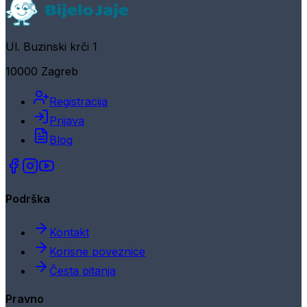
Ul. Buzinski krči 1
10000 Zagreb
Registracija
Prijava
Blog
Podrška
Kontakt
Korisne poveznice
Česta pitanja
Pravno