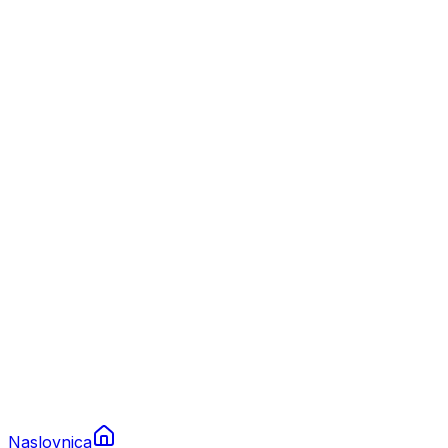
Nautika
Plovila
Charter
Prikolice za plovila
Brodski rezervni dijelovi
Nautička oprema
Brodski motori
Turizam
Apartmani
Sobe
Kuće za odmor
Aranžmani
Naslovnica