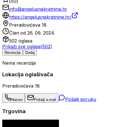
0
(
0
)
info@angelusnekretnine.hr
https://angelusnekretnine.hr/
Preradovićeva 18
Član od
26. 09. 2024.
502
oglasa
Prikaži sve oglase
(
502
)
Recenzije
Dodaj
Nema recenzija
Lokacija oglašivača
Preradovićeva 18
Pošalji poruku
Nazovi
Pošalji e-mail
Trgovina