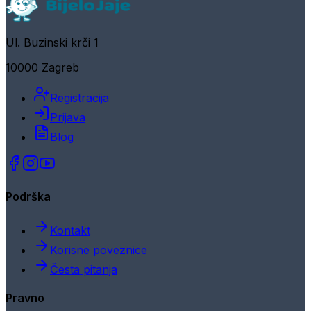
Ul. Buzinski krči 1
10000 Zagreb
Registracija
Prijava
Blog
Podrška
Kontakt
Korisne poveznice
Česta pitanja
Pravno