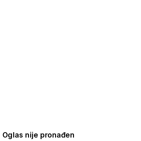
Nautička oprema
Brodski motori
Turizam
Apartmani
Sobe
Kuće za odmor
Aranžmani
Oglas nije pronađen