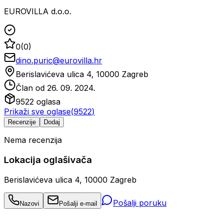
EUROVILLA d.o.o.
0
(
0
)
dino.puric@eurovilla.hr
Berislavićeva ulica 4, 10000 Zagreb
Član od
26. 09. 2024.
9522
oglasa
Prikaži sve oglase
(
9522
)
Recenzije
Dodaj
Nema recenzija
Lokacija oglašivača
Berislavićeva ulica 4, 10000 Zagreb
Pošalji poruku
Nazovi
Pošalji e-mail