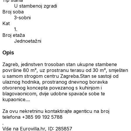
U stambenoj zgradi
Broj soba
3-sobni
Kat
1.
Broj etaža
Jednoetažni
Opis
Zagreb, jedinstven trosoban stan ukupne stambene
površine 80 m², uz prostranu terasu od 30 m², smješten
u samom strogom centru Zagreba.Stan se sastoji od
ulaznog hodnika, prostranog dnevnog boravka
otvorenog koncepta povezanog s kuhinjom i
blagovaonicom, dvije udobne spavaće sobe te
kupaonice....
Za ovu nekretninu kontaktirajte agenticu na broj
telefona +385 99 192 5788
.
Više na Eurovilla.hr, ID: 285857