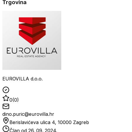
Trgovina
EUROVILLA d.o.o.
0
(
0
)
dino.puric@eurovilla.hr
Berislavićeva ulica 4, 10000 Zagreb
Član od
26. 09. 2024.