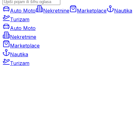
Auto Moto
Nekretnine
Marketplace
Nautika
Turizam
Auto Moto
Nekretnine
Marketplace
Nautika
Turizam
Auto Moto
Rabljeni automobili
Novi automobili
Motocikli / motori
Gospodarska vozila
Rezervni dijelovi i oprema
Kamperi i kamp prikolice