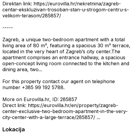
Direktan link: https://eurovilla.hr/nekretnina/zagreb-
centar-ekskluzivan-trosoban-stan-u-strogom-centru-s-
velikom-terasom/285857/
-----
Zagreb, a unique two-bedroom apartment with a total
living area of 80 m², featuring a spacious 30 m² terrace,
located in the very heart of Zagreb’s city center.The
apartment comprises an entrance hallway, a spacious
open-concept living room connected to the kitchen and
dining area, two...
For this property contact our agent on telephone
number +385 99 192 5788.
More on Eurovilla.hr, ID: 285857
Direct link: https://eurovilla.hr/en/property/zagreb-
center-exclusive-two-bedroom-apartment-in-the-very-
city-center-with-a-large-terrace/285857/ ...
Lokacija