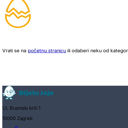
Vrati se na
početnu stranicu
ili odaberi neku od kategori
Ul. Buzinski krči 1
10000 Zagreb