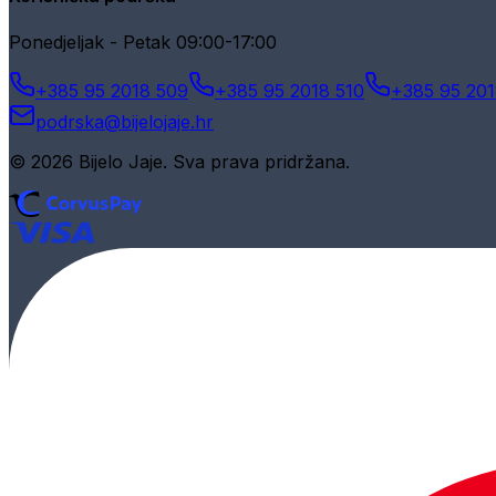
Ponedjeljak - Petak 09:00-17:00
+385 95 2018 509
+385 95 2018 510
+385 95 201
podrska@bijelojaje.hr
© 2026 Bijelo Jaje. Sva prava pridržana.