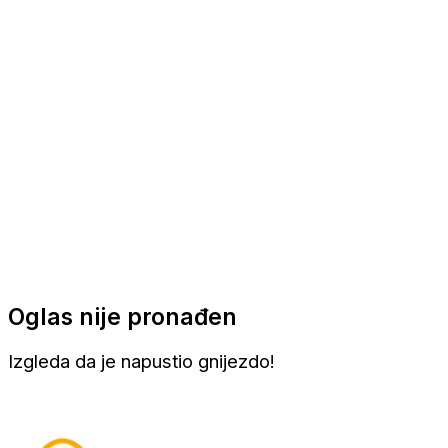
Apartmani
Sobe
Kuće za odmor
Aranžmani
Oglas nije pronađen
Izgleda da je napustio gnijezdo!