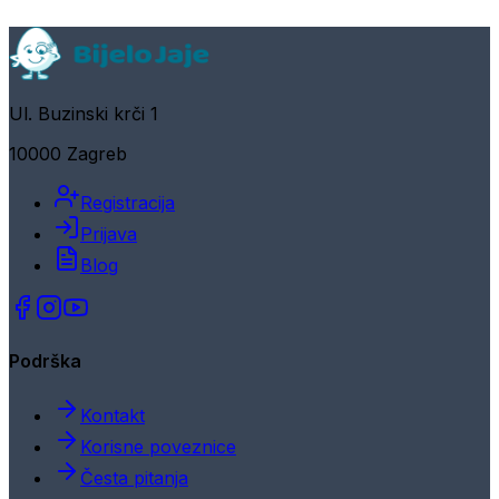
Ul. Buzinski krči 1
10000 Zagreb
Registracija
Prijava
Blog
Podrška
Kontakt
Korisne poveznice
Česta pitanja