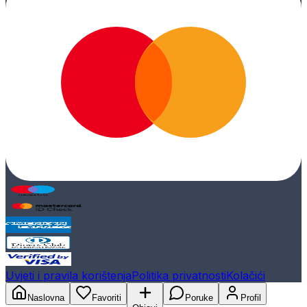
Uvjeti i pravila korištenja
Politika privatnosti
Kolačići
Naslovna
Favoriti
Poruke
Profil