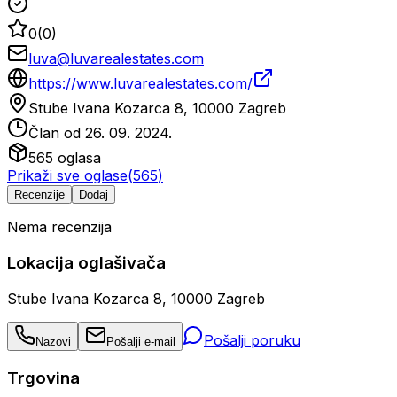
0
(
0
)
luva@luvarealestates.com
https://www.luvarealestates.com/
Stube Ivana Kozarca 8, 10000 Zagreb
Član od
26. 09. 2024.
565
oglasa
Prikaži sve oglase
(
565
)
Recenzije
Dodaj
Nema recenzija
Lokacija oglašivača
Stube Ivana Kozarca 8, 10000 Zagreb
Pošalji poruku
Nazovi
Pošalji e-mail
Trgovina