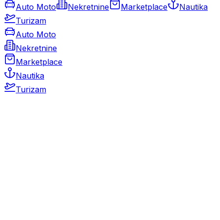
Auto Moto
Nekretnine
Marketplace
Nautika
Turizam
Auto Moto
Nekretnine
Marketplace
Nautika
Turizam
Auto Moto
Rabljeni automobili
Novi automobili
Motocikli / motori
Gospodarska vozila
Rezervni dijelovi i oprema
Kamperi i kamp prikolice