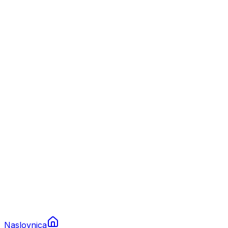
Nautika
Plovila
Charter
Prikolice za plovila
Brodski rezervni dijelovi
Nautička oprema
Brodski motori
Turizam
Apartmani
Sobe
Kuće za odmor
Aranžmani
Naslovnica