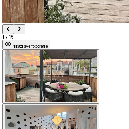
1
/
15
Prikaži sve fotografije