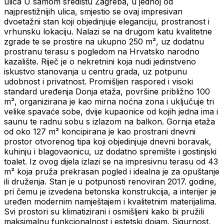
ulica U samom središtu Zagreba, u jednoj od
najprestižnijih ulica, smjestio se ovaj impresivan
dvoetažni stan koji objedinjuje eleganciju, prostranost i
vrhunsku lokaciju. Nalazi se na drugom katu kvalitetne
zgrade te se prostire na ukupno 250 m², uz dodatnu
prostranu terasu s pogledom na Hrvatsko narodno
kazalište. Riječ je o nekretnini koja nudi jedinstveno
iskustvo stanovanja u centru grada, uz potpunu
udobnost i privatnost. Promišljen raspored i visoki
standard uređenja Donja etaža, površine približno 100
m², organizirana je kao mirna noćna zona i uključuje tri
velike spavaće sobe, dvije kupaonice od kojih jedna ima i
saunu te radnu sobu s izlazom na balkon. Gornja etaža
od oko 127 m² koncipirana je kao prostrani dnevni
prostor otvorenog tipa koji objedinjuje dnevni boravak,
kuhinju i blagovaonicu, uz dodatno spremište i gostinjski
toalet. Iz ovog dijela izlazi se na impresivnu terasu od 43
m² koja pruža prekrasan pogled i idealna je za opuštanje
ili druženja. Stan je u potpunosti renoviran 2017. godine,
pri čemu je izvedena betonska konstrukcija, a interijer je
uređen modernim namještajem i kvalitetnim materijalima.
Svi prostori su klimatizirani i osmišljeni kako bi pružili
maksimalnu funkcionalnost i estetski dojam. Sigurnost,