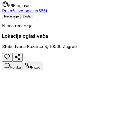
565
oglasa
Prikaži sve oglase
(
565
)
Recenzije
Dodaj
Nema recenzija
Lokacija oglašivača
Stube Ivana Kozarca 8, 10000 Zagreb
Poruka
Nazovi