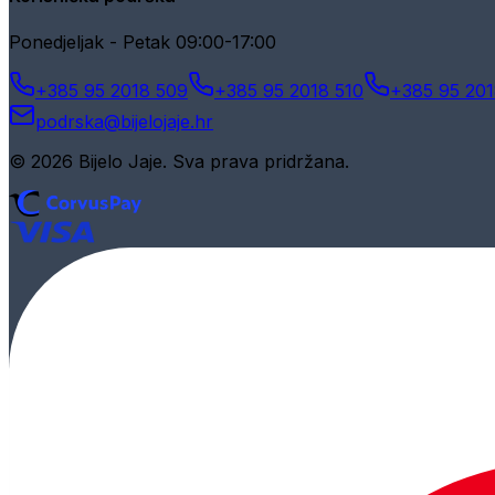
Ponedjeljak - Petak 09:00-17:00
+385 95 2018 509
+385 95 2018 510
+385 95 201
podrska@bijelojaje.hr
© 2026 Bijelo Jaje. Sva prava pridržana.