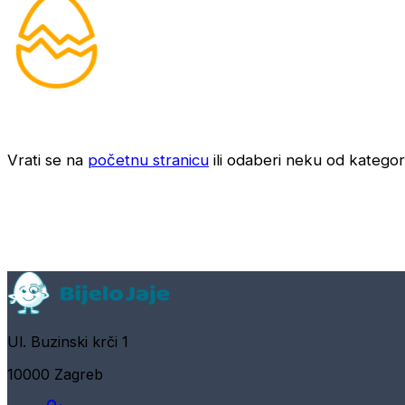
Vrati se na
početnu stranicu
ili odaberi neku od kategori
Ul. Buzinski krči 1
10000 Zagreb