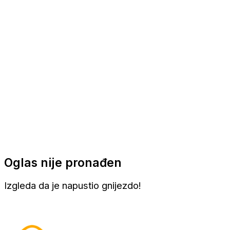
Apartmani
Sobe
Kuće za odmor
Aranžmani
Oglas nije pronađen
Izgleda da je napustio gnijezdo!