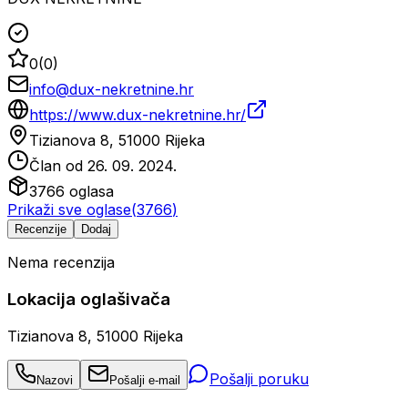
0
(
0
)
info@dux-nekretnine.hr
https://www.dux-nekretnine.hr/
Tizianova 8, 51000 Rijeka
Član od
26. 09. 2024.
3766
oglasa
Prikaži sve oglase
(
3766
)
Recenzije
Dodaj
Nema recenzija
Lokacija oglašivača
Tizianova 8, 51000 Rijeka
Pošalji poruku
Nazovi
Pošalji e-mail