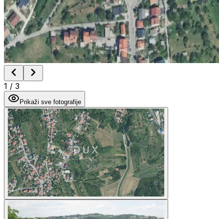
1
/
3
Prikaži sve fotografije