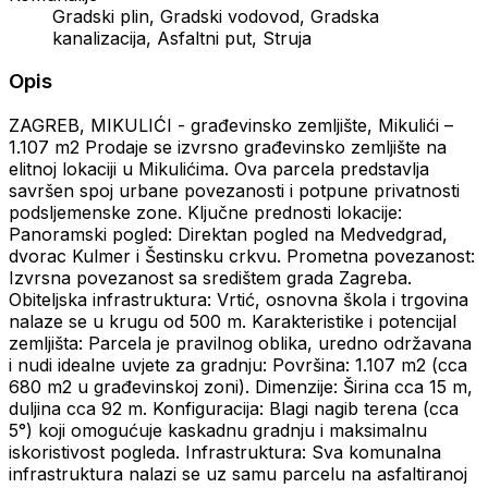
Gradski plin, Gradski vodovod, Gradska
kanalizacija, Asfaltni put, Struja
Opis
ZAGREB, MIKULIĆI - građevinsko zemljište, Mikulići –
1.107 m2 Prodaje se izvrsno građevinsko zemljište na
elitnoj lokaciji u Mikulićima. Ova parcela predstavlja
savršen spoj urbane povezanosti i potpune privatnosti
podsljemenske zone. Ključne prednosti lokacije:
Panoramski pogled: Direktan pogled na Medvedgrad,
dvorac Kulmer i Šestinsku crkvu. Prometna povezanost:
Izvrsna povezanost sa središtem grada Zagreba.
Obiteljska infrastruktura: Vrtić, osnovna škola i trgovina
nalaze se u krugu od 500 m. Karakteristike i potencijal
zemljišta: Parcela je pravilnog oblika, uredno održavana
i nudi idealne uvjete za gradnju: Površina: 1.107 m2 (cca
680 m2 u građevinskoj zoni). Dimenzije: Širina cca 15 m,
duljina cca 92 m. Konfiguracija: Blagi nagib terena (cca
5°) koji omogućuje kaskadnu gradnju i maksimalnu
iskoristivost pogleda. Infrastruktura: Sva komunalna
infrastruktura nalazi se uz samu parcelu na asfaltiranoj