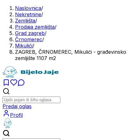
Naslovnica
/
Nekretnine
/
Zemljišta
/
Prodaja zemljišta
/
Grad zagreb
/
Črnomerec
/
Mikulići
/
ZAGREB, ČRNOMEREC, Mikulići - građevinsko
zemljište 1107 m2
Predaj oglas
Profil