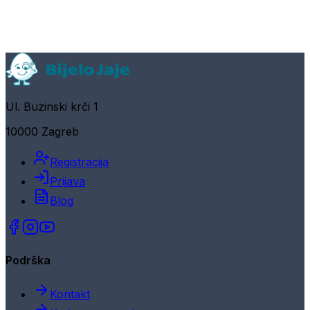
Ul. Buzinski krči 1
10000 Zagreb
Registracija
Prijava
Blog
Podrška
Kontakt