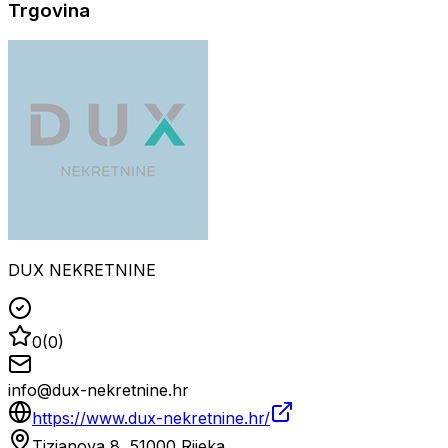
Trgovina
DUX NEKRETNINE
0
(
0
)
info@dux-nekretnine.hr
https://www.dux-nekretnine.hr/
Tizianova 8, 51000 Rijeka