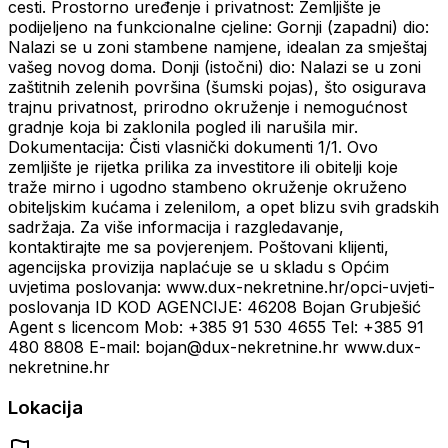
cesti. Prostorno uređenje i privatnost: Zemljište je
podijeljeno na funkcionalne cjeline: Gornji (zapadni) dio:
Nalazi se u zoni stambene namjene, idealan za smještaj
vašeg novog doma. Donji (istočni) dio: Nalazi se u zoni
zaštitnih zelenih površina (šumski pojas), što osigurava
trajnu privatnost, prirodno okruženje i nemogućnost
gradnje koja bi zaklonila pogled ili narušila mir.
Dokumentacija: Čisti vlasnički dokumenti 1/1. Ovo
zemljište je rijetka prilika za investitore ili obitelji koje
traže mirno i ugodno stambeno okruženje okruženo
obiteljskim kućama i zelenilom, a opet blizu svih gradskih
sadržaja. Za više informacija i razgledavanje,
kontaktirajte me sa povjerenjem. Poštovani klijenti,
agencijska provizija naplaćuje se u skladu s Općim
uvjetima poslovanja: www.dux-nekretnine.hr/opci-uvjeti-
poslovanja ID KOD AGENCIJE: 46208 Bojan Grubješić
Agent s licencom Mob: +385 91 530 4655 Tel: +385 91
480 8808 E-mail: bojan@dux-nekretnine.hr www.dux-
nekretnine.hr
Lokacija