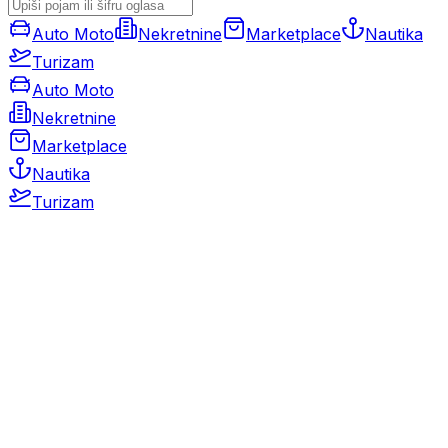
Auto Moto
Nekretnine
Marketplace
Nautika
Turizam
Auto Moto
Nekretnine
Marketplace
Nautika
Turizam
Auto Moto
Rabljeni automobili
Novi automobili
Motocikli / motori
Gospodarska vozila
Rezervni dijelovi i oprema
Kamperi i kamp prikolice