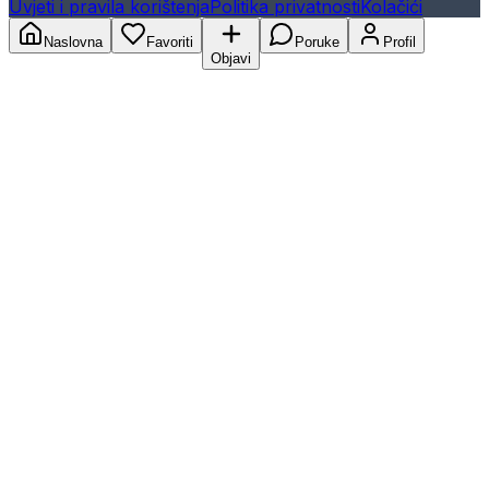
Uvjeti i pravila korištenja
Politika privatnosti
Kolačići
Naslovna
Favoriti
Poruke
Profil
Objavi