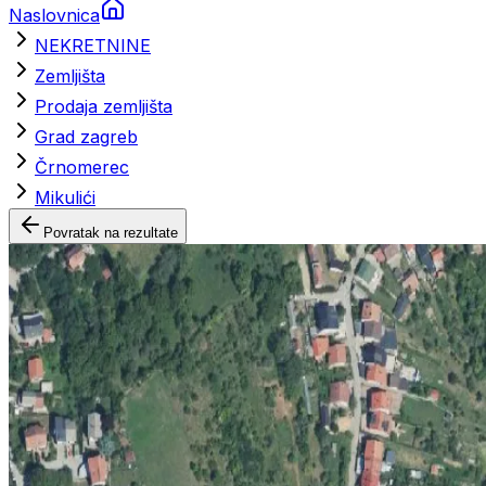
Naslovnica
NEKRETNINE
Zemljišta
Prodaja zemljišta
Grad zagreb
Črnomerec
Mikulići
Povratak na rezultate