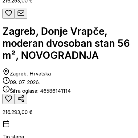
216.293,00 €
Zagreb, Donje Vrapče,
moderan dvosoban stan 56
m², NOVOGRADNJA
Zagreb, Hrvatska
09. 07. 2026.
Šifra oglasa:
46586141114
216.293,00 €
Tip stana