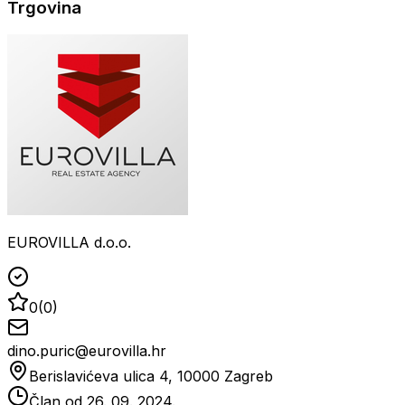
Trgovina
EUROVILLA d.o.o.
0
(
0
)
dino.puric@eurovilla.hr
Berislavićeva ulica 4, 10000 Zagreb
Član od
26. 09. 2024.