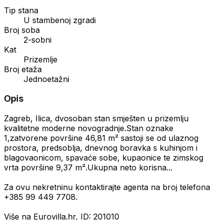
Tip stana
U stambenoj zgradi
Broj soba
2-sobni
Kat
Prizemlje
Broj etaža
Jednoetažni
Opis
Zagreb, Ilica, dvosoban stan smješten u prizemlju
kvalitetne moderne novogradnje.Stan oznake
1,zatvorene površine 46,81 m² sastoji se od ulaznog
prostora, predsoblja, dnevnog boravka s kuhinjom i
blagovaonicom, spavaće sobe, kupaonice te zimskog
vrta površine 9,37 m².Ukupna neto korisna...
Za ovu nekretninu kontaktirajte agenta na broj telefona
+385 99 449 7708.
Više na Eurovilla.hr, ID: 201010