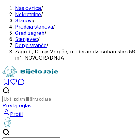
Naslovnica
/
Nekretnine
/
Stanovi
/
Prodaja stanova
/
Grad zagreb
/
Stenjevec
/
Donje vrapče
/
Zagreb, Donje Vrapče, moderan dvosoban stan 56
m², NOVOGRADNJA
Predaj oglas
Profil