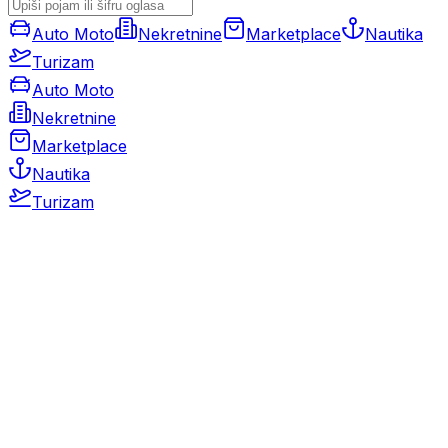
Auto Moto
Nekretnine
Marketplace
Nautika
Turizam
Auto Moto
Nekretnine
Marketplace
Nautika
Turizam
Auto Moto
Rabljeni automobili
Novi automobili
Motocikli / motori
Gospodarska vozila
Rezervni dijelovi i oprema
Kamperi i kamp prikolice