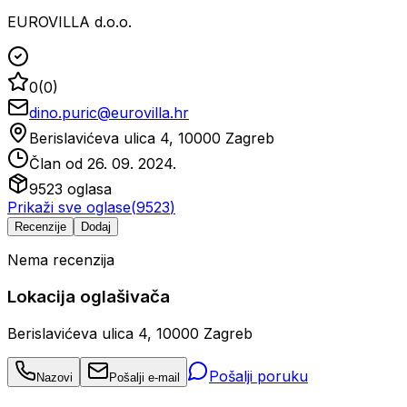
EUROVILLA d.o.o.
0
(
0
)
dino.puric@eurovilla.hr
Berislavićeva ulica 4, 10000 Zagreb
Član od
26. 09. 2024.
9523
oglasa
Prikaži sve oglase
(
9523
)
Recenzije
Dodaj
Nema recenzija
Lokacija oglašivača
Berislavićeva ulica 4, 10000 Zagreb
Pošalji poruku
Nazovi
Pošalji e-mail