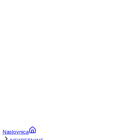
Nautika
Plovila
Charter
Prikolice za plovila
Brodski rezervni dijelovi
Nautička oprema
Brodski motori
Turizam
Apartmani
Sobe
Kuće za odmor
Aranžmani
Naslovnica