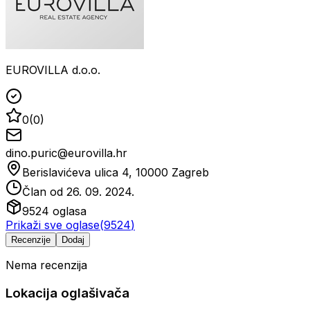
EUROVILLA d.o.o.
0
(
0
)
dino.puric@eurovilla.hr
Berislavićeva ulica 4, 10000 Zagreb
Član od
26. 09. 2024.
9524
oglasa
Prikaži sve oglase
(
9524
)
Recenzije
Dodaj
Nema recenzija
Lokacija oglašivača