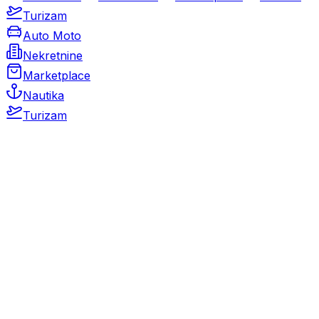
Turizam
Auto Moto
Nekretnine
Marketplace
Nautika
Turizam
Auto Moto
Rabljeni automobili
Novi automobili
Motocikli / motori
Gospodarska vozila
Rezervni dijelovi i oprema
Kamperi i kamp prikolice
Oldtimeri