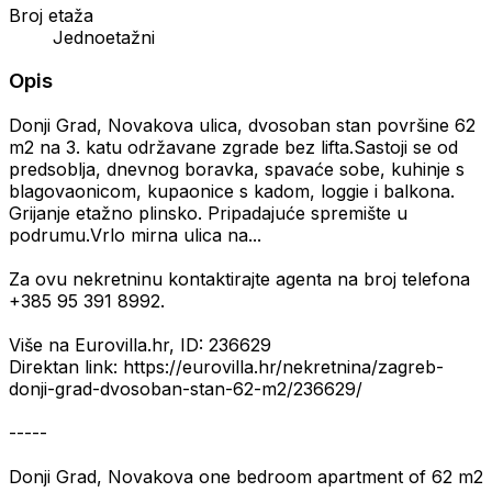
Broj etaža
Jednoetažni
Opis
Donji Grad, Novakova ulica, dvosoban stan površine 62
m2 na 3. katu održavane zgrade bez lifta.Sastoji se od
predsoblja, dnevnog boravka, spavaće sobe, kuhinje s
blagovaonicom, kupaonice s kadom, loggie i balkona.
Grijanje etažno plinsko. Pripadajuće spremište u
podrumu.Vrlo mirna ulica na...
Za ovu nekretninu kontaktirajte agenta na broj telefona
+385 95 391 8992.
Više na Eurovilla.hr, ID: 236629
Direktan link: https://eurovilla.hr/nekretnina/zagreb-
donji-grad-dvosoban-stan-62-m2/236629/
-----
Donji Grad, Novakova one bedroom apartment of 62 m2