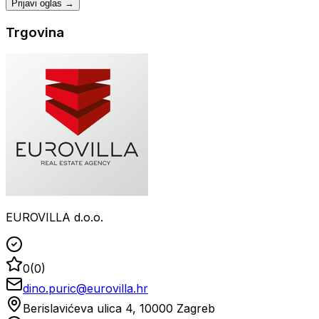
Prijavi oglas →
Trgovina
EUROVILLA d.o.o.
0
(
0
)
dino.puric@eurovilla.hr
Berislavićeva ulica 4, 10000 Zagreb