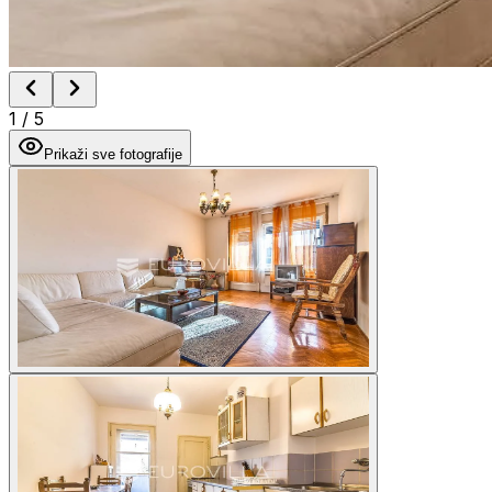
1
/
5
Prikaži sve fotografije