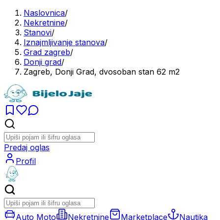
Naslovnica
/
Nekretnine
/
Stanovi
/
Iznajmljivanje stanova
/
Grad zagreb
/
Donji grad
/
Zagreb, Donji Grad, dvosoban stan 62 m2
Predaj oglas
Profil
Auto Moto
Nekretnine
Marketplace
Nautika