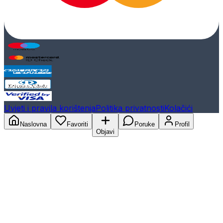
Uvjeti i pravila korištenja
Politika privatnosti
Kolačići
Naslovna
Favoriti
Poruke
Profil
Objavi