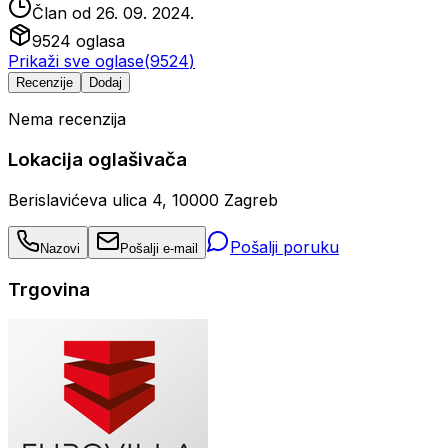
Član od
26. 09. 2024.
9524
oglasa
Prikaži sve oglase
(
9524
)
Recenzije
Dodaj
Nema recenzija
Lokacija oglašivača
Berislavićeva ulica 4, 10000 Zagreb
Pošalji poruku
Nazovi
Pošalji e-mail
Trgovina