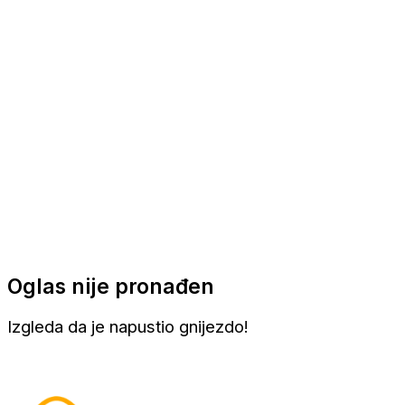
Apartmani
Sobe
Kuće za odmor
Aranžmani
Oglas nije pronađen
Izgleda da je napustio gnijezdo!