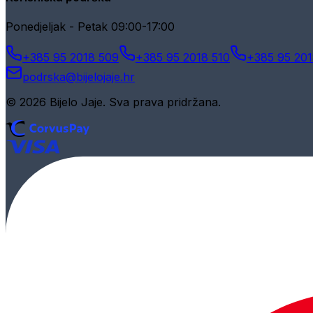
Ponedjeljak - Petak 09:00-17:00
+385 95 2018 509
+385 95 2018 510
+385 95 201
podrska@bijelojaje.hr
© 2026 Bijelo Jaje. Sva prava pridržana.