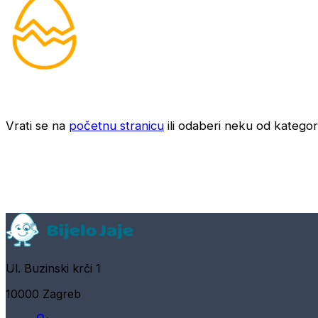
Vrati se na
početnu stranicu
ili odaberi neku od kategori
Ul. Buzinski krči 1
10000 Zagreb