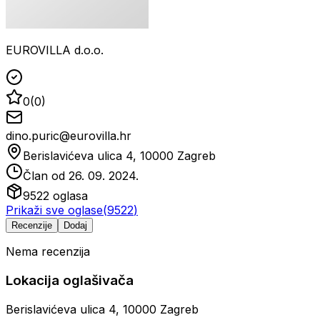
EUROVILLA d.o.o.
0
(
0
)
dino.puric@eurovilla.hr
Berislavićeva ulica 4, 10000 Zagreb
Član od
26. 09. 2024.
9522
oglasa
Prikaži sve oglase
(
9522
)
Recenzije
Dodaj
Nema recenzija
Lokacija oglašivača
Berislavićeva ulica 4, 10000 Zagreb