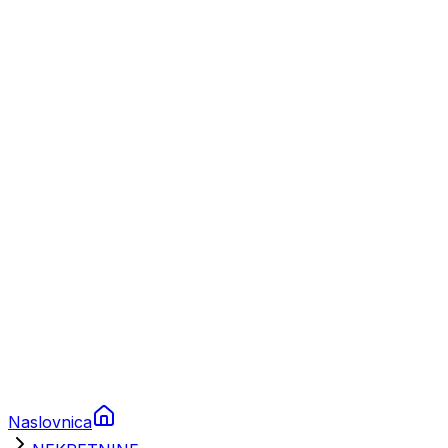
Nautika
Plovila
Charter
Prikolice za plovila
Brodski rezervni dijelovi
Nautička oprema
Brodski motori
Turizam
Apartmani
Sobe
Kuće za odmor
Aranžmani
Naslovnica