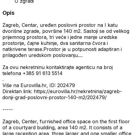
U zgradi
Opis
Zagreb, Centar, uređen poslovni prostor na I katu
dvorišne zgrade, površine 140 m2. Sastoji se od velikog
prijemnog prostora, tri veće i jedne manje uredske
prostorije, čajne kuhinje, dva sanitarna čvora i
natkrivene terase.Prostor je u potpunosti adaptiran i
prilagođen uredskom poslovanju....
Za ovu nekretninu kontaktirajte agenticu na broj
telefona +385 91 613 5514
.
Više na Eurovilla.hr, ID: 202479
Direktan link: https://eurovilla.hr/nekretnina/zagreb-
donji-grad-poslovni-prostor-140-m2/202479/
-----
Zagreb, Center, furnished office space on the first floor
of a courtyard building, area 140 m2. It consists of a
large reception area, three larger and one smaller office