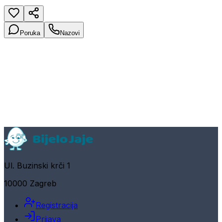
Poruka
Nazovi
Ul. Buzinski krči 1
10000 Zagreb
Registracija
Prijava