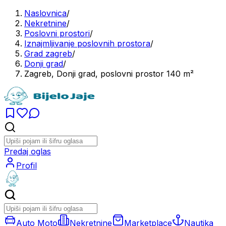
Naslovnica
/
Nekretnine
/
Poslovni prostori
/
Iznajmljivanje poslovnih prostora
/
Grad zagreb
/
Donji grad
/
Zagreb, Donji grad, poslovni prostor 140 m²
Predaj oglas
Profil
Auto Moto
Nekretnine
Marketplace
Nautika