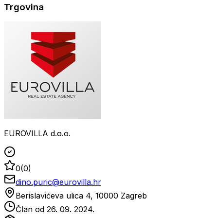
Trgovina
EUROVILLA d.o.o.
0
(
0
)
dino.puric@eurovilla.hr
Berislavićeva ulica 4, 10000 Zagreb
Član od
26. 09. 2024.