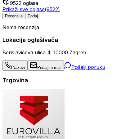
9522
oglasa
Prikaži sve oglase
(
9522
)
Recenzije
Dodaj
Nema recenzija
Lokacija oglašivača
Berislavićeva ulica 4, 10000 Zagreb
Pošalji poruku
Nazovi
Pošalji e-mail
Trgovina