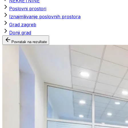
NEKRETNINE
Poslovni prostori
Iznajmljivanje poslovnih prostora
Grad zagreb
Donji grad
Povratak na rezultate