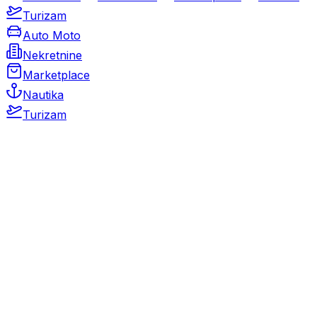
Turizam
Auto Moto
Nekretnine
Marketplace
Nautika
Turizam
Auto Moto
Rabljeni automobili
Novi automobili
Motocikli / motori
Gospodarska vozila
Rezervni dijelovi i oprema
Kamperi i kamp prikolice
Oldtimeri