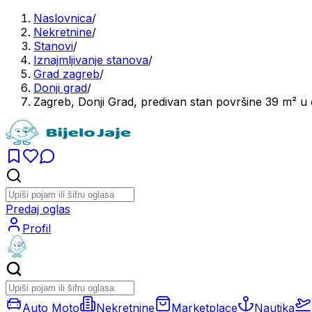
Naslovnica
/
Nekretnine
/
Stanovi
/
Iznajmljivanje stanova
/
Grad zagreb
/
Donji grad
/
Zagreb, Donji Grad, predivan stan površine 39 m² u
Predaj oglas
Profil
Auto Moto
Nekretnine
Marketplace
Nautika