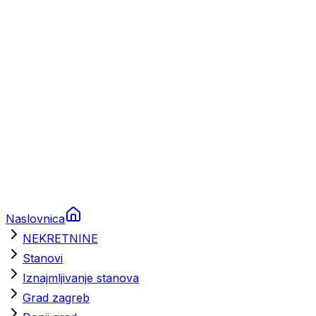
Brodski rezervni dijelovi
Nautička oprema
Brodski motori
Turizam
Apartmani
Sobe
Kuće za odmor
Aranžmani
Naslovnica
NEKRETNINE
Stanovi
Iznajmljivanje stanova
Grad zagreb