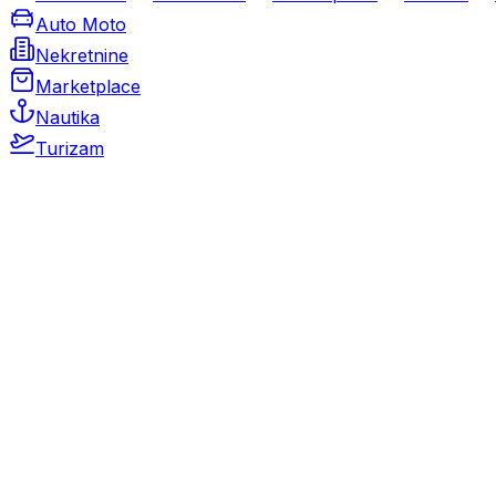
Auto Moto
Nekretnine
Marketplace
Nautika
Turizam
Auto Moto
Rabljeni automobili
Novi automobili
Motocikli / motori
Gospodarska vozila
Rezervni dijelovi i oprema
Kamperi i kamp prikolice
Oldtimeri
Karambolirani automobili