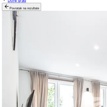
Donji grad
Povratak na rezultate