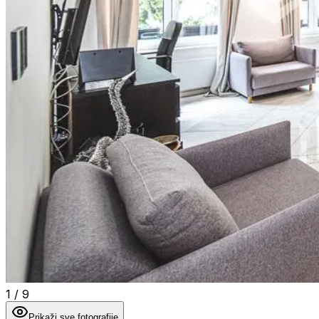
1
/
9
Prikaži sve fotografije