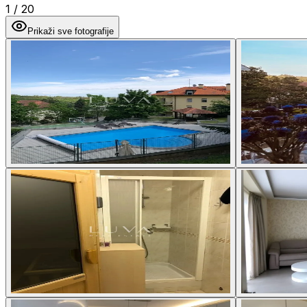
1
/
20
Prikaži sve fotografije