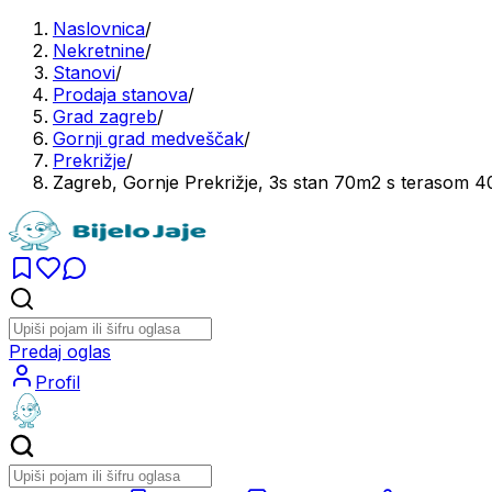
Naslovnica
/
Nekretnine
/
Stanovi
/
Prodaja stanova
/
Grad zagreb
/
Gornji grad medveščak
/
Prekrižje
/
Zagreb, Gornje Prekrižje, 3s stan 70m2 s terasom 
Predaj oglas
Profil