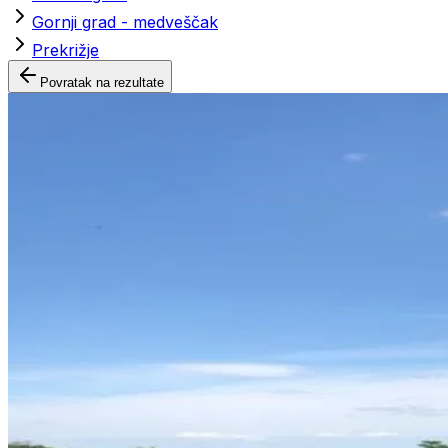
Gornji grad - medveščak
Prekrižje
Povratak na rezultate