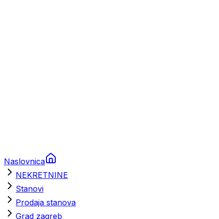
Prikolice za plovila
Brodski rezervni dijelovi
Nautička oprema
Brodski motori
Turizam
Apartmani
Sobe
Kuće za odmor
Aranžmani
Naslovnica
NEKRETNINE
Stanovi
Prodaja stanova
Grad zagreb