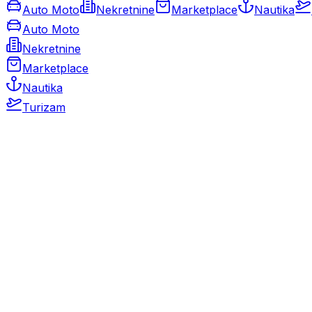
Auto Moto
Nekretnine
Marketplace
Nautika
Auto Moto
Nekretnine
Marketplace
Nautika
Turizam
Auto Moto
Rabljeni automobili
Novi automobili
Motocikli / motori
Gospodarska vozila
Rezervni dijelovi i oprema
Kamperi i kamp prikolice
Oldtimeri