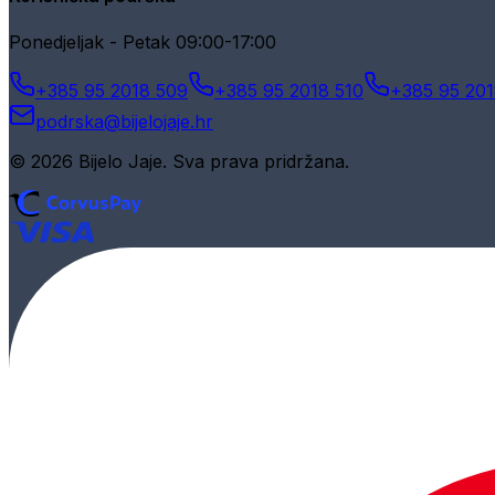
Ponedjeljak - Petak 09:00-17:00
+385 95 2018 509
+385 95 2018 510
+385 95 201
podrska@bijelojaje.hr
© 2026 Bijelo Jaje. Sva prava pridržana.