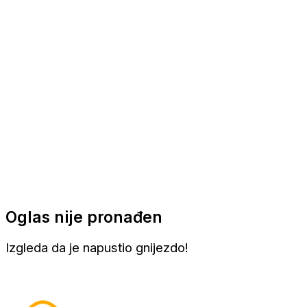
Apartmani
Sobe
Kuće za odmor
Aranžmani
Oglas nije pronađen
Izgleda da je napustio gnijezdo!