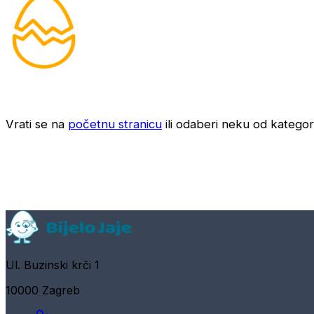
Vrati se na
početnu stranicu
ili odaberi neku od kategori
Ul. Buzinski krči 1
10000 Zagreb