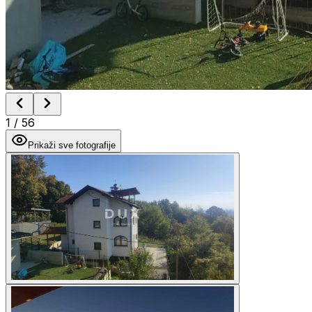
1
/
56
Prikaži sve fotografije