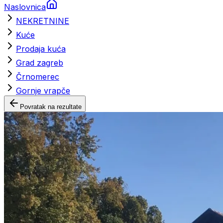
Naslovnica
NEKRETNINE
Kuće
Prodaja kuća
Grad zagreb
Črnomerec
Gornje vrapče
Povratak na rezultate