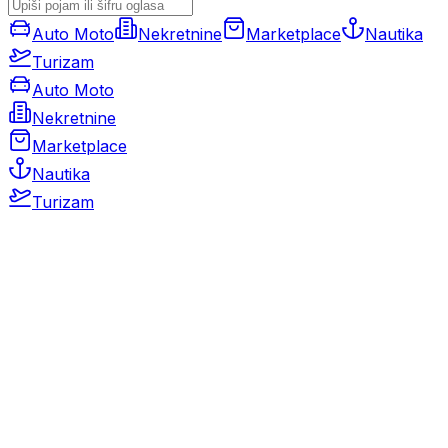
Auto Moto
Nekretnine
Marketplace
Nautika
Turizam
Auto Moto
Nekretnine
Marketplace
Nautika
Turizam
Auto Moto
Rabljeni automobili
Novi automobili
Motocikli / motori
Gospodarska vozila
Rezervni dijelovi i oprema
Kamperi i kamp prikolice