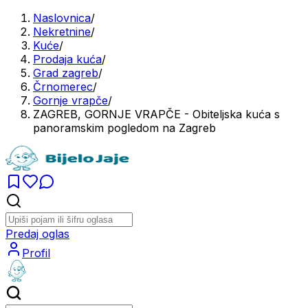
Naslovnica
/
Nekretnine
/
Kuće
/
Prodaja kuća
/
Grad zagreb
/
Črnomerec
/
Gornje vrapče
/
ZAGREB, GORNJE VRAPČE - Obiteljska kuća s
panoramskim pogledom na Zagreb
Predaj oglas
Profil