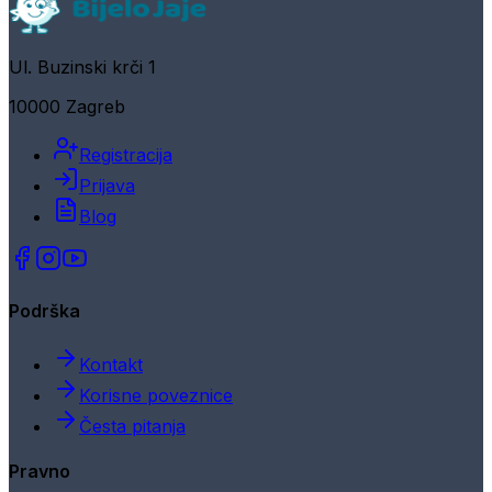
Ul. Buzinski krči 1
10000 Zagreb
Registracija
Prijava
Blog
Podrška
Kontakt
Korisne poveznice
Česta pitanja
Pravno