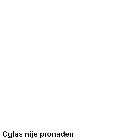
Nautička oprema
Brodski motori
Turizam
Apartmani
Sobe
Kuće za odmor
Aranžmani
Oglas nije pronađen