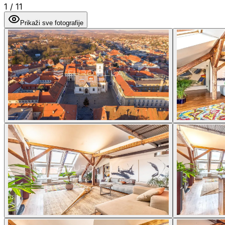
1
/
11
Prikaži sve fotografije