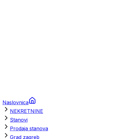
Prikolice za plovila
Brodski rezervni dijelovi
Nautička oprema
Brodski motori
Turizam
Apartmani
Sobe
Kuće za odmor
Aranžmani
Naslovnica
NEKRETNINE
Stanovi
Prodaja stanova
Grad zagreb