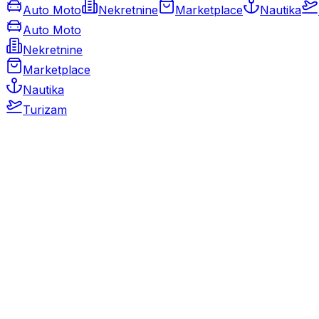
Auto Moto
Nekretnine
Marketplace
Nautika
Auto Moto
Nekretnine
Marketplace
Nautika
Turizam
Auto Moto
Rabljeni automobili
Novi automobili
Motocikli / motori
Gospodarska vozila
Rezervni dijelovi i oprema
Kamperi i kamp prikolice
Oldtimeri