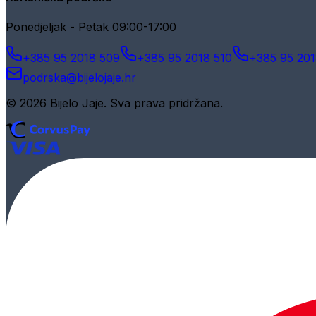
Ponedjeljak - Petak 09:00-17:00
+385 95 2018 509
+385 95 2018 510
+385 95 201
podrska@bijelojaje.hr
© 2026 Bijelo Jaje. Sva prava pridržana.