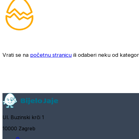
Vrati se na
početnu stranicu
ili odaberi neku od kategori
Ul. Buzinski krči 1
10000 Zagreb