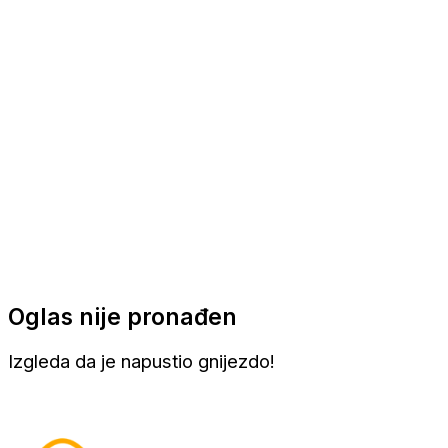
Apartmani
Sobe
Kuće za odmor
Aranžmani
Oglas nije pronađen
Izgleda da je napustio gnijezdo!