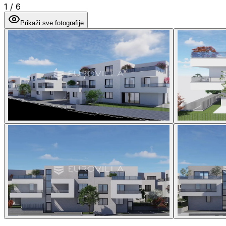
1
/
6
Prikaži sve fotografije