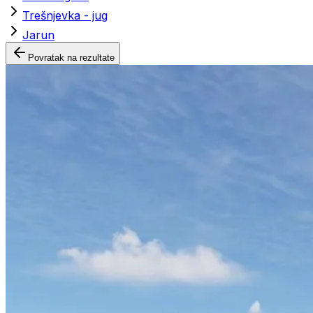
Trešnjevka - jug
Jarun
Povratak na rezultate