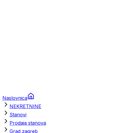
Prikolice za plovila
Brodski rezervni dijelovi
Nautička oprema
Brodski motori
Turizam
Apartmani
Sobe
Kuće za odmor
Aranžmani
Naslovnica
NEKRETNINE
Stanovi
Prodaja stanova
Grad zagreb