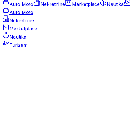
Auto Moto
Nekretnine
Marketplace
Nautika
Auto Moto
Nekretnine
Marketplace
Nautika
Turizam
Auto Moto
Rabljeni automobili
Novi automobili
Motocikli / motori
Gospodarska vozila
Rezervni dijelovi i oprema
Kamperi i kamp prikolice
Oldtimeri