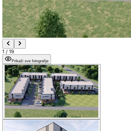
1
/
19
Prikaži sve fotografije