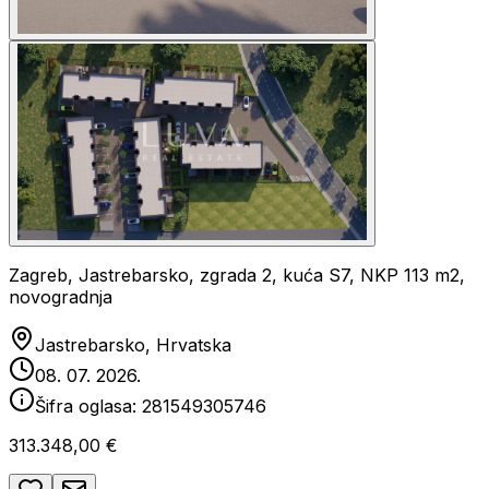
Zagreb, Jastrebarsko, zgrada 2, kuća S7, NKP 113 m2,
novogradnja
Jastrebarsko, Hrvatska
08. 07. 2026.
Šifra oglasa:
281549305746
313.348,00 €