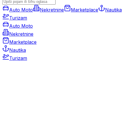
Auto Moto
Nekretnine
Marketplace
Nautika
Turizam
Auto Moto
Nekretnine
Marketplace
Nautika
Turizam
Auto Moto
Rabljeni automobili
Novi automobili
Motocikli / motori
Gospodarska vozila
Rezervni dijelovi i oprema
Kamperi i kamp prikolice