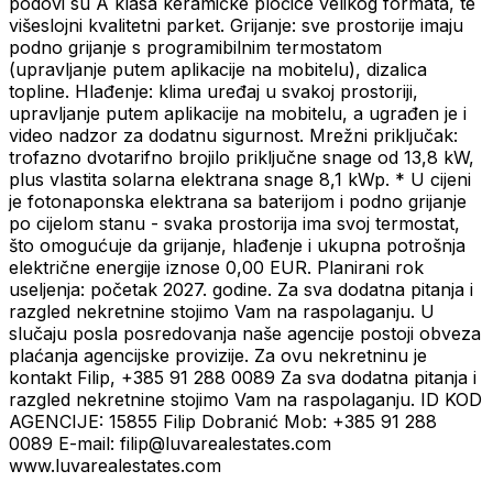
podovi su A klasa keramičke pločice velikog formata, te
višeslojni kvalitetni parket. Grijanje: sve prostorije imaju
podno grijanje s programibilnim termostatom
(upravljanje putem aplikacije na mobitelu), dizalica
topline. Hlađenje: klima uređaj u svakoj prostoriji,
upravljanje putem aplikacije na mobitelu, a ugrađen je i
video nadzor za dodatnu sigurnost. Mrežni priključak:
trofazno dvotarifno brojilo priključne snage od 13,8 kW,
plus vlastita solarna elektrana snage 8,1 kWp. * U cijeni
je fotonaponska elektrana sa baterijom i podno grijanje
po cijelom stanu - svaka prostorija ima svoj termostat,
što omogućuje da grijanje, hlađenje i ukupna potrošnja
električne energije iznose 0,00 EUR. Planirani rok
useljenja: početak 2027. godine. Za sva dodatna pitanja i
razgled nekretnine stojimo Vam na raspolaganju. U
slučaju posla posredovanja naše agencije postoji obveza
plaćanja agencijske provizije. Za ovu nekretninu je
kontakt Filip, +385 91 288 0089 Za sva dodatna pitanja i
razgled nekretnine stojimo Vam na raspolaganju. ID KOD
AGENCIJE: 15855 Filip Dobranić Mob: +385 91 288
0089 E-mail: filip@luvarealestates.com
www.luvarealestates.com