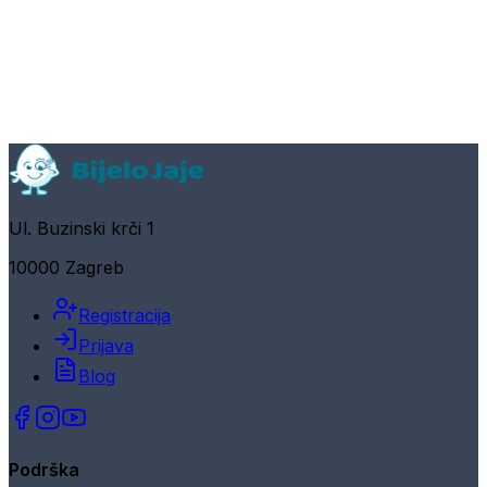
Ul. Buzinski krči 1
10000 Zagreb
Registracija
Prijava
Blog
Podrška