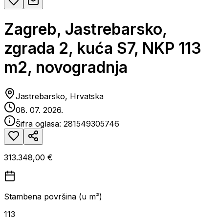
Zagreb, Jastrebarsko,
zgrada 2, kuća S7, NKP 113
m2, novogradnja
Jastrebarsko, Hrvatska
08. 07. 2026.
Šifra oglasa:
281549305746
313.348,00 €
Stambena površina (u m²)
113