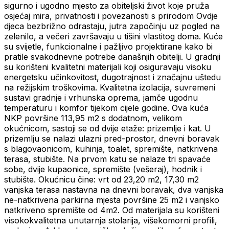
sigurno i ugodno mjesto za obiteljski život koje pruža
osjećaj mira, privatnosti i povezanosti s prirodom Ovdje
djeca bezbrižno odrastaju, jutra započinju uz pogled na
zelenilo, a večeri završavaju u tišini vlastitog doma. Kuće
su svijetle, funkcionalne i pažljivo projektirane kako bi
pratile svakodnevne potrebe današnjih obitelji. U gradnji
su korišteni kvalitetni materijali koji osiguravaju visoku
energetsku učinkovitost, dugotrajnost i značajnu uštedu
na režijskim troškovima. Kvalitetna izolacija, suvremeni
sustavi gradnje i vrhunska oprema, jamče ugodnu
temperaturu i komfor tijekom cijele godine. Ova kuća
NKP površine 113,95 m2 s dodatnom, velikom
okućnicom, sastoji se od dvije etaže: prizemlje i kat. U
prizemlju se nalazi ulazni pred-prostor, dnevni boravak
s blagovaonicom, kuhinja, toalet, spremište, natkrivena
terasa, stubište. Na prvom katu se nalaze tri spavaće
sobe, dvije kupaonice, spremište (vešeraj), hodnik i
stubište. Okućnicu čine: vrt od 23,20 m2, 17,30 m2
vanjska terasa nastavna na dnevni boravak, dva vanjska
ne-natkrivena parkirna mjesta površine 25 m2 i vanjsko
natkriveno spremište od 4m2. Od materijala su korišteni
visokokvalitetna unutarnja stolarija, višekomorni profili,