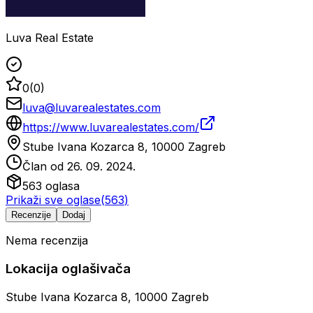
Luva Real Estate
0
(
0
)
luva@luvarealestates.com
https://www.luvarealestates.com/
Stube Ivana Kozarca 8, 10000 Zagreb
Član od
26. 09. 2024.
563
oglasa
Prikaži sve oglase
(
563
)
Recenzije
Dodaj
Nema recenzija
Lokacija oglašivača
Stube Ivana Kozarca 8, 10000 Zagreb