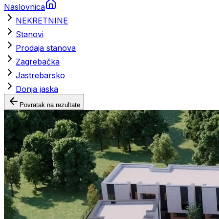
Naslovnica
NEKRETNINE
Stanovi
Prodaja stanova
Zagrebačka
Jastrebarsko
Donja jaska
Povratak na rezultate