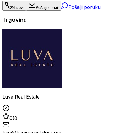
Pošalji poruku
Nazovi
Pošalji e-mail
Trgovina
Luva Real Estate
0
(
0
)
luva@luvarealestates.com