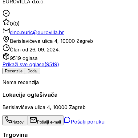
EUROVILLA d.o.o.
0
(
0
)
dino.puric@eurovilla.hr
Berislavićeva ulica 4, 10000 Zagreb
Član od
26. 09. 2024.
9519
oglasa
Prikaži sve oglase
(
9519
)
Recenzije
Dodaj
Nema recenzija
Lokacija oglašivača
Berislavićeva ulica 4, 10000 Zagreb
Pošalji poruku
Nazovi
Pošalji e-mail
Trgovina