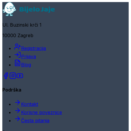
Ul. Buzinski krči 1
10000 Zagreb
Registracija
Prijava
Blog
Podrška
Kontakt
Korisne poveznice
Česta pitanja