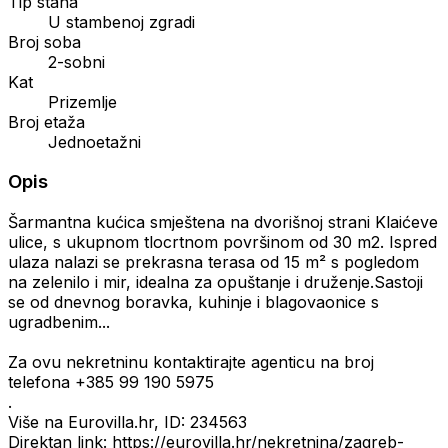
Tip stana
U stambenoj zgradi
Broj soba
2-sobni
Kat
Prizemlje
Broj etaža
Jednoetažni
Opis
Šarmantna kućica smještena na dvorišnoj strani Klaićeve
ulice, s ukupnom tlocrtnom površinom od 30 m2. Ispred
ulaza nalazi se prekrasna terasa od 15 m² s pogledom
na zelenilo i mir, idealna za opuštanje i druženje.Sastoji
se od dnevnog boravka, kuhinje i blagovaonice s
ugradbenim...
Za ovu nekretninu kontaktirajte agenticu na broj
telefona +385 99 190 5975
.
Više na Eurovilla.hr, ID: 234563
Direktan link: https://eurovilla.hr/nekretnina/zagreb-