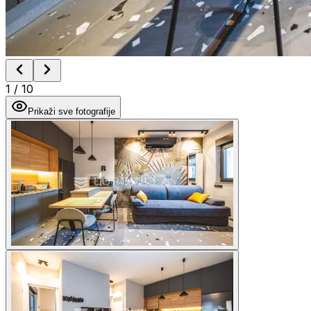
1
/
10
Prikaži sve fotografije