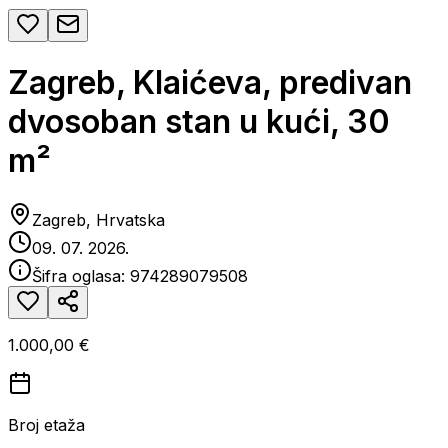
Zagreb, Klaićeva, predivan
dvosoban stan u kući, 30
m²
Zagreb, Hrvatska
09. 07. 2026.
Šifra oglasa:
974289079508
1.000,00 €
Broj etaža