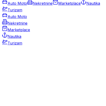
Auto Moto
Nekretnine
Marketplace
Nautika
Turizam
Auto Moto
Nekretnine
Marketplace
Nautika
Turizam
Auto Moto
Rabljeni automobili
Novi automobili
Motocikli / motori
Gospodarska vozila
Rezervni dijelovi i oprema
Kamperi i kamp prikolice