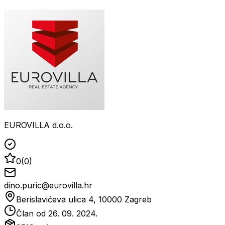
EUROVILLA d.o.o.
0
(
0
)
dino.puric@eurovilla.hr
Berislavićeva ulica 4, 10000 Zagreb
Član od
26. 09. 2024.