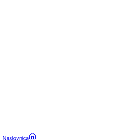
Nautika
Plovila
Charter
Prikolice za plovila
Brodski rezervni dijelovi
Nautička oprema
Brodski motori
Turizam
Apartmani
Sobe
Kuće za odmor
Aranžmani
Naslovnica