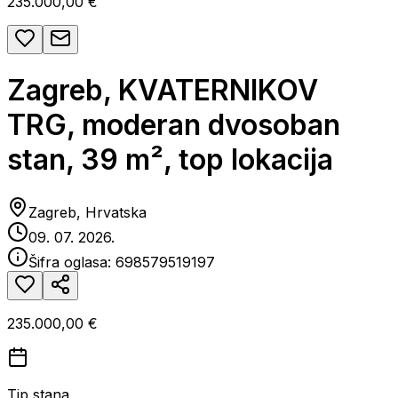
235.000,00 €
Zagreb, KVATERNIKOV
TRG, moderan dvosoban
stan, 39 m², top lokacija
Zagreb, Hrvatska
09. 07. 2026.
Šifra oglasa:
698579519197
235.000,00 €
Tip stana