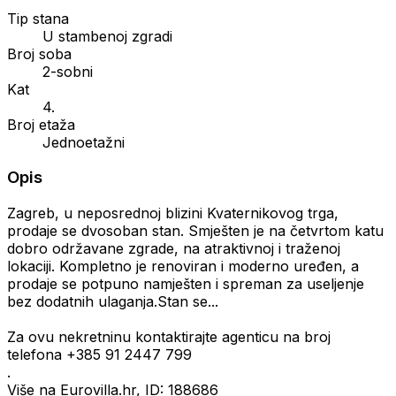
Tip stana
U stambenoj zgradi
Broj soba
2-sobni
Kat
4.
Broj etaža
Jednoetažni
Opis
Zagreb, u neposrednoj blizini Kvaternikovog trga,
prodaje se dvosoban stan. Smješten je na četvrtom katu
dobro održavane zgrade, na atraktivnoj i traženoj
lokaciji. Kompletno je renoviran i moderno uređen, a
prodaje se potpuno namješten i spreman za useljenje
bez dodatnih ulaganja.Stan se...
Za ovu nekretninu kontaktirajte agenticu na broj
telefona +385 91 2447 799
.
Više na Eurovilla.hr, ID: 188686