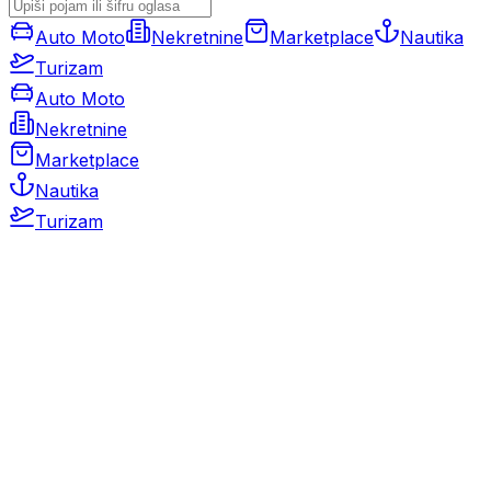
Auto Moto
Nekretnine
Marketplace
Nautika
Turizam
Auto Moto
Nekretnine
Marketplace
Nautika
Turizam
Auto Moto
Rabljeni automobili
Novi automobili
Motocikli / motori
Gospodarska vozila
Rezervni dijelovi i oprema
Kamperi i kamp prikolice