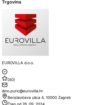
Trgovina
EUROVILLA d.o.o.
0
(
0
)
dino.puric@eurovilla.hr
Berislavićeva ulica 4, 10000 Zagreb
Član od
26. 09. 2024.