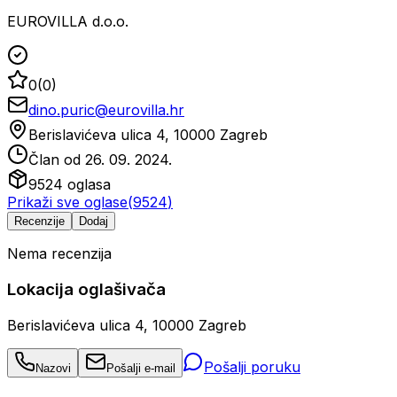
EUROVILLA d.o.o.
0
(
0
)
dino.puric@eurovilla.hr
Berislavićeva ulica 4, 10000 Zagreb
Član od
26. 09. 2024.
9524
oglasa
Prikaži sve oglase
(
9524
)
Recenzije
Dodaj
Nema recenzija
Lokacija oglašivača
Berislavićeva ulica 4, 10000 Zagreb
Pošalji poruku
Nazovi
Pošalji e-mail