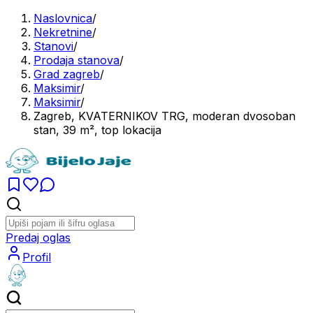
Naslovnica
/
Nekretnine
/
Stanovi
/
Prodaja stanova
/
Grad zagreb
/
Maksimir
/
Maksimir
/
Zagreb, KVATERNIKOV TRG, moderan dvosoban
stan, 39 m², top lokacija
Predaj oglas
Profil