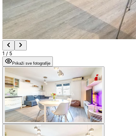
1
/
5
Prikaži sve fotografije