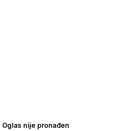
Nautička oprema
Brodski motori
Turizam
Apartmani
Sobe
Kuće za odmor
Aranžmani
Oglas nije pronađen