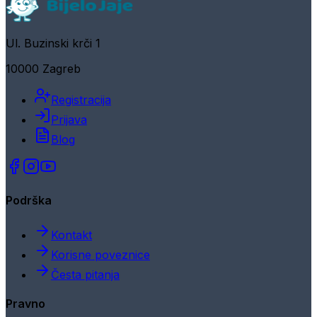
Ul. Buzinski krči 1
10000 Zagreb
Registracija
Prijava
Blog
Podrška
Kontakt
Korisne poveznice
Česta pitanja
Pravno