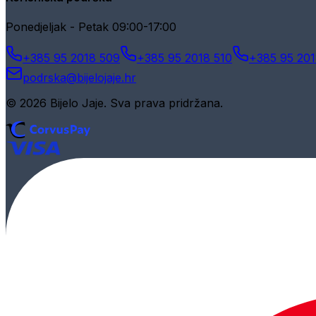
Ponedjeljak - Petak 09:00-17:00
+385 95 2018 509
+385 95 2018 510
+385 95 201
podrska@bijelojaje.hr
© 2026 Bijelo Jaje. Sva prava pridržana.