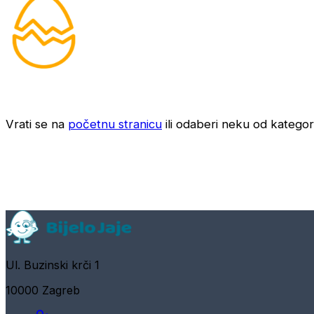
Vrati se na
početnu stranicu
ili odaberi neku od kategori
Ul. Buzinski krči 1
10000 Zagreb