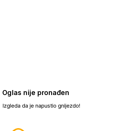
Apartmani
Sobe
Kuće za odmor
Aranžmani
Oglas nije pronađen
Izgleda da je napustio gnijezdo!