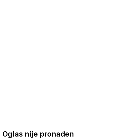
Nautička oprema
Brodski motori
Turizam
Apartmani
Sobe
Kuće za odmor
Aranžmani
Oglas nije pronađen