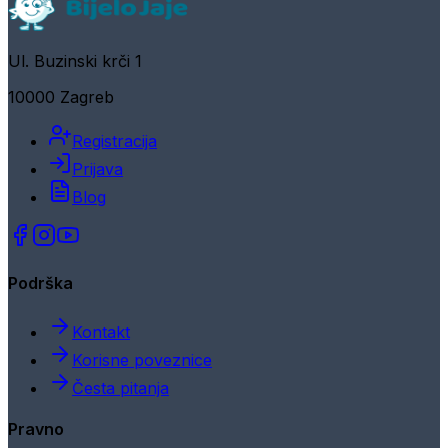
Ul. Buzinski krči 1
10000 Zagreb
Registracija
Prijava
Blog
Podrška
Kontakt
Korisne poveznice
Česta pitanja
Pravno