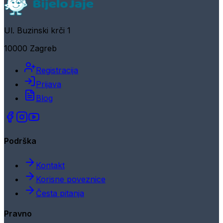
Ul. Buzinski krči 1
10000 Zagreb
Registracija
Prijava
Blog
Podrška
Kontakt
Korisne poveznice
Česta pitanja
Pravno