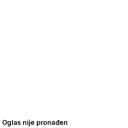
Nautička oprema
Brodski motori
Turizam
Apartmani
Sobe
Kuće za odmor
Aranžmani
Oglas nije pronađen