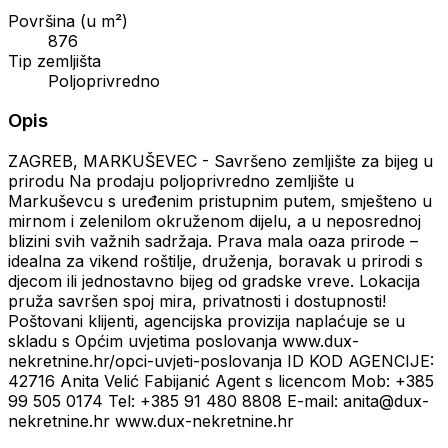
Površina (u m²)
876
Tip zemljišta
Poljoprivredno
Opis
ZAGREB, MARKUŠEVEC - Savršeno zemljište za bijeg u
prirodu Na prodaju poljoprivredno zemljište u
Markuševcu s uređenim pristupnim putem, smješteno u
mirnom i zelenilom okruženom dijelu, a u neposrednoj
blizini svih važnih sadržaja. Prava mala oaza prirode –
idealna za vikend roštilje, druženja, boravak u prirodi s
djecom ili jednostavno bijeg od gradske vreve. Lokacija
pruža savršen spoj mira, privatnosti i dostupnosti!
Poštovani klijenti, agencijska provizija naplaćuje se u
skladu s Općim uvjetima poslovanja www.dux-
nekretnine.hr/opci-uvjeti-poslovanja ID KOD AGENCIJE:
42716 Anita Velić Fabijanić Agent s licencom Mob: +385
99 505 0174 Tel: +385 91 480 8808 E-mail: anita@dux-
nekretnine.hr www.dux-nekretnine.hr