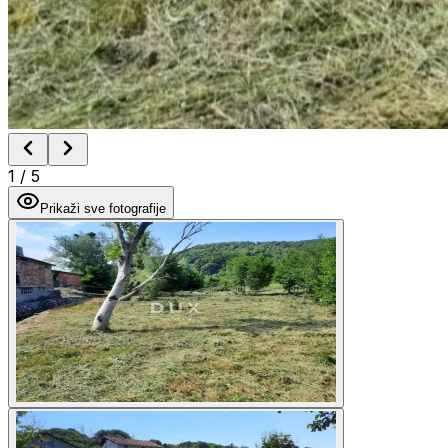
1
/
5
Prikaži sve fotografije