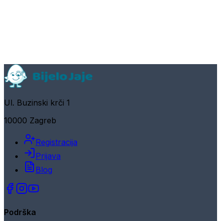
Ul. Buzinski krči 1
10000 Zagreb
Registracija
Prijava
Blog
Podrška