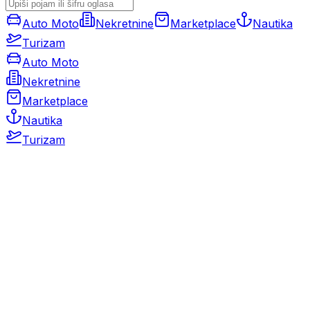
Auto Moto
Nekretnine
Marketplace
Nautika
Turizam
Auto Moto
Nekretnine
Marketplace
Nautika
Turizam
Auto Moto
Rabljeni automobili
Novi automobili
Motocikli / motori
Gospodarska vozila
Rezervni dijelovi i oprema
Kamperi i kamp prikolice