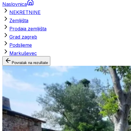
Naslovnica
NEKRETNINE
Zemljišta
Prodaja zemljišta
Grad zagreb
Podsljeme
Markuševec
Povratak na rezultate