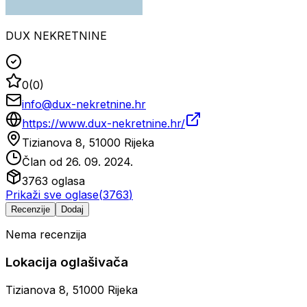
DUX NEKRETNINE
0
(
0
)
info@dux-nekretnine.hr
https://www.dux-nekretnine.hr/
Tizianova 8, 51000 Rijeka
Član od
26. 09. 2024.
3763
oglasa
Prikaži sve oglase
(
3763
)
Recenzije
Dodaj
Nema recenzija
Lokacija oglašivača
Tizianova 8, 51000 Rijeka