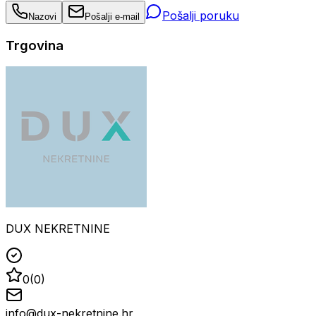
Pošalji poruku
Nazovi
Pošalji e-mail
Trgovina
DUX NEKRETNINE
0
(
0
)
info@dux-nekretnine.hr