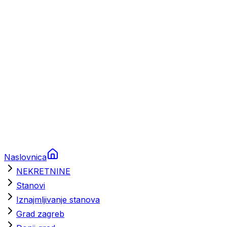
Brodski rezervni dijelovi
Nautička oprema
Brodski motori
Turizam
Apartmani
Sobe
Kuće za odmor
Aranžmani
Naslovnica
NEKRETNINE
Stanovi
Iznajmljivanje stanova
Grad zagreb