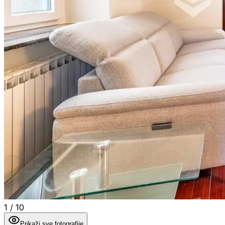
1
/
10
Prikaži sve fotografije