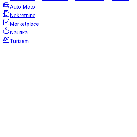
Auto Moto
Nekretnine
Marketplace
Nautika
Turizam
Auto Moto
Rabljeni automobili
Novi automobili
Motocikli / motori
Gospodarska vozila
Rezervni dijelovi i oprema
Kamperi i kamp prikolice
Oldtimeri
Karambolirani automobili