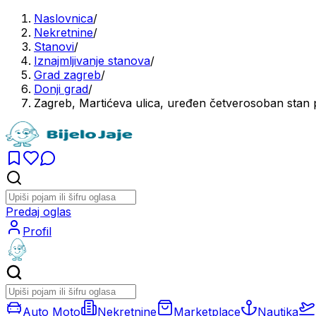
Naslovnica
/
Nekretnine
/
Stanovi
/
Iznajmljivanje stanova
/
Grad zagreb
/
Donji grad
/
Zagreb, Martićeva ulica, uređen četverosoban stan
Predaj oglas
Profil
Auto Moto
Nekretnine
Marketplace
Nautika