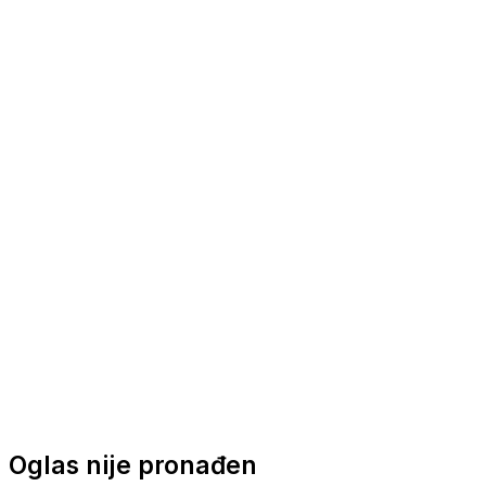
Nautička oprema
Brodski motori
Turizam
Apartmani
Sobe
Kuće za odmor
Aranžmani
Oglas nije pronađen