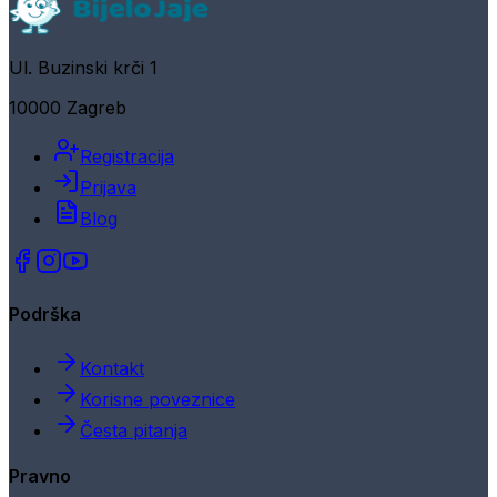
Ul. Buzinski krči 1
10000 Zagreb
Registracija
Prijava
Blog
Podrška
Kontakt
Korisne poveznice
Česta pitanja
Pravno