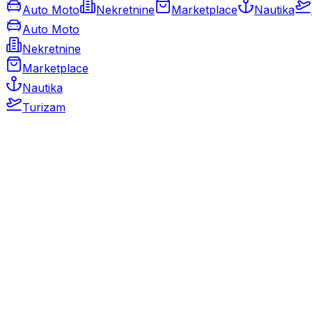
Auto Moto
Nekretnine
Marketplace
Nautika
Auto Moto
Nekretnine
Marketplace
Nautika
Turizam
Auto Moto
Rabljeni automobili
Novi automobili
Motocikli / motori
Gospodarska vozila
Rezervni dijelovi i oprema
Kamperi i kamp prikolice
Oldtimeri