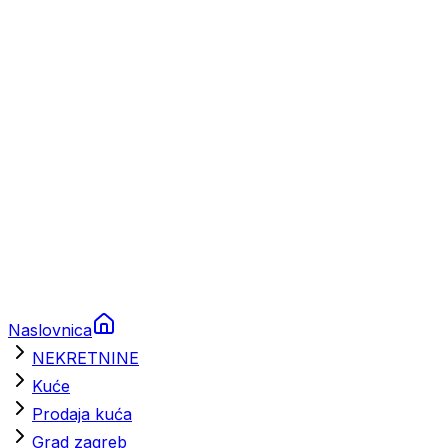
Prikolice za plovila
Brodski rezervni dijelovi
Nautička oprema
Brodski motori
Turizam
Apartmani
Sobe
Kuće za odmor
Aranžmani
Naslovnica
NEKRETNINE
Kuće
Prodaja kuća
Grad zagreb