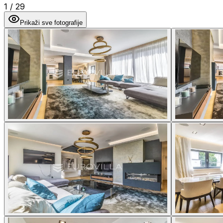
1
/
29
Prikaži sve fotografije