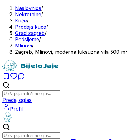
Naslovnica
/
Nekretnine
/
Kuće
/
Prodaja kuća
/
Grad zagreb
/
Podsljeme
/
Mlinovi
/
Zagreb, Mlinovi, moderna luksuzna vila 500 m²
Predaj oglas
Profil