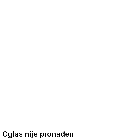
Nautička oprema
Brodski motori
Turizam
Apartmani
Sobe
Kuće za odmor
Aranžmani
Oglas nije pronađen