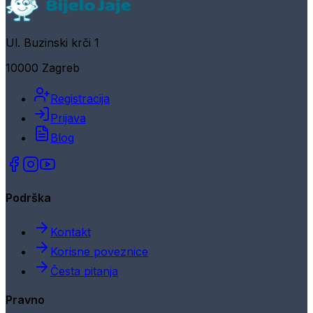
Ul. Buzinski krči 1
10000 Zagreb
Registracija
Prijava
Blog
Podrška
Kontakt
Korisne poveznice
Česta pitanja
Pravno