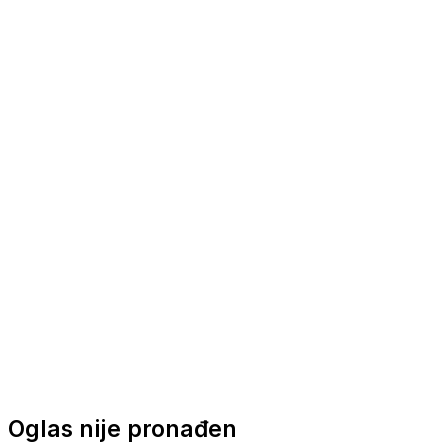
Nautička oprema
Brodski motori
Turizam
Apartmani
Sobe
Kuće za odmor
Aranžmani
Oglas nije pronađen