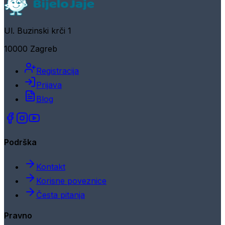
Ul. Buzinski krči 1
10000 Zagreb
Registracija
Prijava
Blog
Podrška
Kontakt
Korisne poveznice
Česta pitanja
Pravno