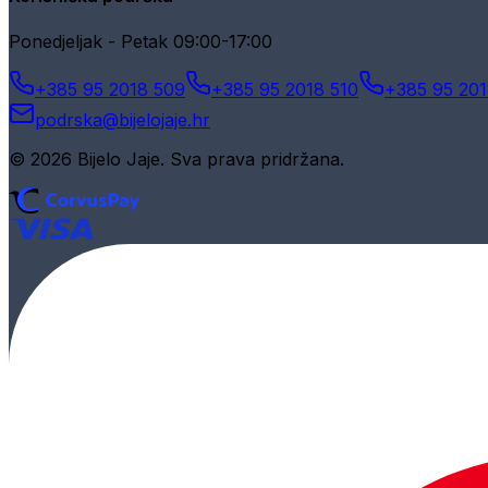
Ponedjeljak - Petak 09:00-17:00
+385 95 2018 509
+385 95 2018 510
+385 95 201
podrska@bijelojaje.hr
© 2026 Bijelo Jaje. Sva prava pridržana.