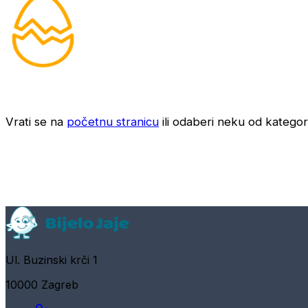
Vrati se na
početnu stranicu
ili odaberi neku od kategori
Ul. Buzinski krči 1
10000 Zagreb