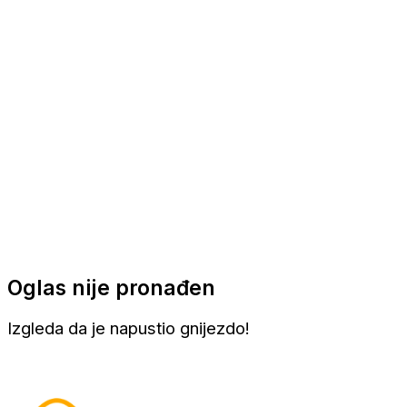
Apartmani
Sobe
Kuće za odmor
Aranžmani
Oglas nije pronađen
Izgleda da je napustio gnijezdo!