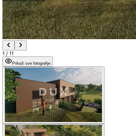
1
/
11
Prikaži sve fotografije