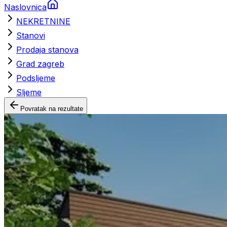
Naslovnica
NEKRETNINE
Stanovi
Prodaja stanova
Grad zagreb
Podsljeme
Sljeme
Povratak na rezultate