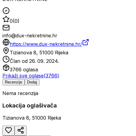
0
(
0
)
info@dux-nekretnine.hr
https://www.dux-nekretnine.hr/
Tizianova 8, 51000 Rijeka
Član od
26. 09. 2024.
3766
oglasa
Prikaži sve oglase
(
3766
)
Recenzije
Dodaj
Nema recenzija
Lokacija oglašivača
Tizianova 8, 51000 Rijeka