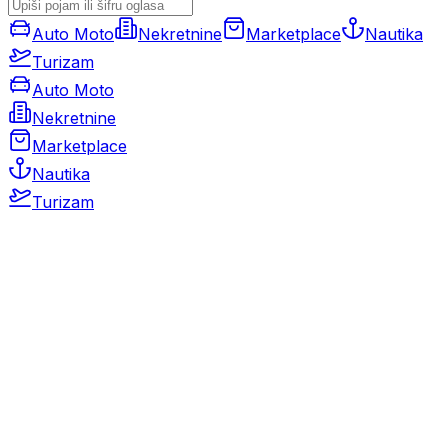
Auto Moto
Nekretnine
Marketplace
Nautika
Turizam
Auto Moto
Nekretnine
Marketplace
Nautika
Turizam
Auto Moto
Rabljeni automobili
Novi automobili
Motocikli / motori
Gospodarska vozila
Rezervni dijelovi i oprema
Kamperi i kamp prikolice