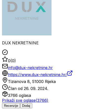
DUX NEKRETNINE
0
(
0
)
info@dux-nekretnine.hr
https://www.dux-nekretnine.hr/
Tizianova 8, 51000 Rijeka
Član od
26. 09. 2024.
3766
oglasa
Prikaži sve oglase
(
3766
)
Recenzije
Dodaj