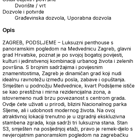
Dvorište / vrt
Dozvole i potvrde
Građevinska dozvola, Uporabna dozvola
Opis
ZAGREB, PODSLJEME – Luksuzni penthouse s
panoramskim pogledom na Medvednicu Zagreb, glavni
grad Hrvatske, poznat je po svojoj bogatoj povijesti,
kulturi i jedinstvenoj kombinaciji urbanog života i zelenih
površina. S brojnim sadržajima i povijesnim
znamenitostima, Zagreb je dinamičan grad koji nudi
idealnu ravnotežu između posla, zabave i opuštanja.
Smješten u podnožju Medvednice, kvart Podsljeme ističe
se kao prestižna i mirna rezidencijalna zona, a
istovremeno nudi brzu povezanost s centrom grada.
Ovdje ćete uživati u prirodi, blizini Nacionalnog parka
Sljeme, ali i udobnosti modernog života. Na ovoj
atraktivnoj lokaciji trenutno je u izgradnji ekskluzivna
stambena zgrada, koja sadrži tri luksuzna stana. Stan
S3, smješten na posljednjoj etaži, pravo je remek-djelo s
nevjerojatnim panoramskim pogledom na zagrebačku