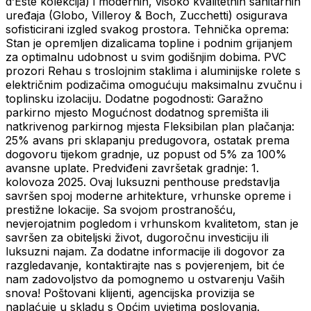
d’Este kolekcija) i modernih, visoko kvalitetnih sanitarnih
uređaja (Globo, Villeroy & Boch, Zucchetti) osigurava
sofisticirani izgled svakog prostora. Tehnička oprema:
Stan je opremljen dizalicama topline i podnim grijanjem
za optimalnu udobnost u svim godišnjim dobima. PVC
prozori Rehau s troslojnim staklima i aluminijske rolete s
električnim podizačima omogućuju maksimalnu zvučnu i
toplinsku izolaciju. Dodatne pogodnosti: Garažno
parkirno mjesto Mogućnost dodatnog spremišta ili
natkrivenog parkirnog mjesta Fleksibilan plan plačanja:
25% avans pri sklapanju predugovora, ostatak prema
dogovoru tijekom gradnje, uz popust od 5% za 100%
avansne uplate. Predviđeni završetak gradnje: 1.
kolovoza 2025. Ovaj luksuzni penthouse predstavlja
savršen spoj moderne arhitekture, vrhunske opreme i
prestižne lokacije. Sa svojom prostranošću,
nevjerojatnim pogledom i vrhunskom kvalitetom, stan je
savršen za obiteljski život, dugoročnu investiciju ili
luksuzni najam. Za dodatne informacije ili dogovor za
razgledavanje, kontaktirajte nas s povjerenjem, bit će
nam zadovoljstvo da pomognemo u ostvarenju Vaših
snova! Poštovani klijenti, agencijska provizija se
naplaćuje u skladu s Općim uvjetima poslovanja.