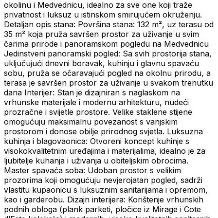
okolinu i Medvednicu, idealno za sve one koji traže
privatnost i luksuz u istinskom smirujućem okruženju.
Detaljan opis stana: Površina stana: 132 m², uz terasu od
35 m² koja pruža savršen prostor za uživanje u svim
čarima prirode i panoramskom pogledu na Medvednicu
Jedinstveni panoramski pogled: Sa svih prostorija stana,
uključujući dnevni boravak, kuhinju i glavnu spavaću
sobu, pruža se očaravajući pogled na okolnu prirodu, a
terasa je savršen prostor za uživanje u svakom trenutku
dana Interijer: Stan je dizajniran s naglaskom na
vrhunske materijale i modernu arhitekturu, nudeći
prozračne i svijetle prostore. Velike staklene stijene
omogućuju maksimalnu povezanost s vanjskim
prostorom i donose obilje prirodnog svjetla. Luksuzna
kuhinja i blagovaonica: Otvoreni koncept kuhinje s
visokokvalitetnim uređajima i materijalima, idealno je za
ljubitelje kuhanja i uživanja u obiteljskim obrocima.
Master spavaća soba: Udoban prostor s velikim
prozorima koji omogućuju nevjerojatan pogled, sadrži
vlastitu kupaonicu s luksuznim sanitarijama i opremom,
kao i garderobu. Dizajn interijera: Korištenje vrhunskih
podnih obloga (plank parketi, pločice iz Mirage i Cote