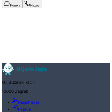
Poruka
Nazovi
Ul. Buzinski krči 1
10000 Zagreb
Registracija
Prijava