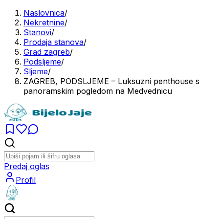
Naslovnica
/
Nekretnine
/
Stanovi
/
Prodaja stanova
/
Grad zagreb
/
Podsljeme
/
Sljeme
/
ZAGREB, PODSLJEME – Luksuzni penthouse s
panoramskim pogledom na Medvednicu
Predaj oglas
Profil