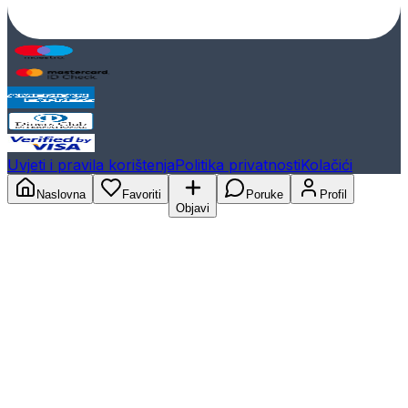
Uvjeti i pravila korištenja
Politika privatnosti
Kolačići
Naslovna
Favoriti
Poruke
Profil
Objavi