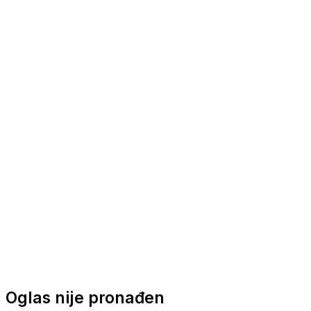
Nautička oprema
Brodski motori
Turizam
Apartmani
Sobe
Kuće za odmor
Aranžmani
Oglas nije pronađen