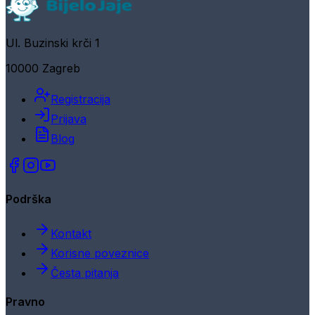
Ul. Buzinski krči 1
10000 Zagreb
Registracija
Prijava
Blog
Podrška
Kontakt
Korisne poveznice
Česta pitanja
Pravno