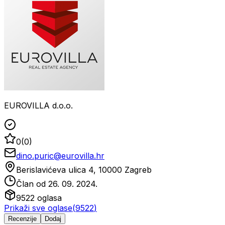
EUROVILLA d.o.o.
0
(
0
)
dino.puric@eurovilla.hr
Berislavićeva ulica 4, 10000 Zagreb
Član od
26. 09. 2024.
9522
oglasa
Prikaži sve oglase
(
9522
)
Recenzije
Dodaj