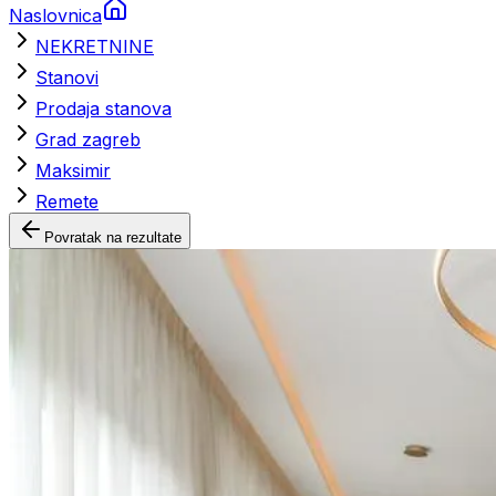
Naslovnica
NEKRETNINE
Stanovi
Prodaja stanova
Grad zagreb
Maksimir
Remete
Povratak na rezultate