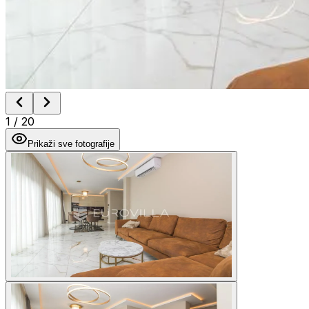
1
/
20
Prikaži sve fotografije