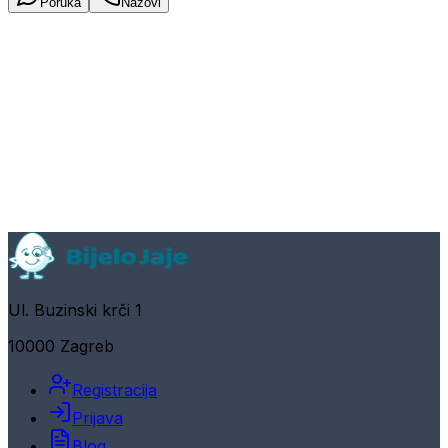
Poruka
Nazovi
Ul. Buzinski krči 1
10000 Zagreb
Registracija
Prijava
Blog