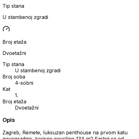
Tip stana
U stambenoj zgradi
Broj etaža
Dvoetažni
Tip stana
U stambenoj zgradi
Broj soba
4-sobni
Kat
1.
Broj etaža
Dvoetažni
Opis
Zagreb, Remete, luksuzan penthouse na prvom katu
novogradnje, korisne površine 134 m2.Sastoji se od