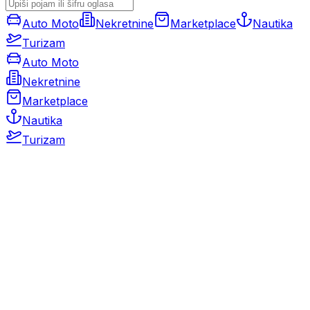
Auto Moto
Nekretnine
Marketplace
Nautika
Turizam
Auto Moto
Nekretnine
Marketplace
Nautika
Turizam
Auto Moto
Rabljeni automobili
Novi automobili
Motocikli / motori
Gospodarska vozila
Rezervni dijelovi i oprema
Kamperi i kamp prikolice