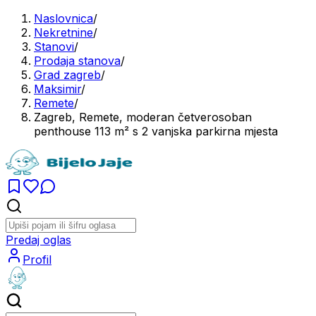
Naslovnica
/
Nekretnine
/
Stanovi
/
Prodaja stanova
/
Grad zagreb
/
Maksimir
/
Remete
/
Zagreb, Remete, moderan četverosoban
penthouse 113 m² s 2 vanjska parkirna mjesta
Predaj oglas
Profil