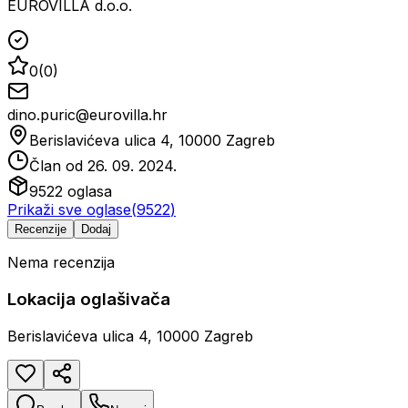
EUROVILLA d.o.o.
0
(
0
)
dino.puric@eurovilla.hr
Berislavićeva ulica 4, 10000 Zagreb
Član od
26. 09. 2024.
9522
oglasa
Prikaži sve oglase
(
9522
)
Recenzije
Dodaj
Nema recenzija
Lokacija oglašivača
Berislavićeva ulica 4, 10000 Zagreb