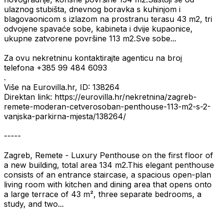
ulaznog stubišta, dnevnog boravka s kuhinjom i
blagovaonicom s izlazom na prostranu terasu 43 m2, tri
odvojene spavaće sobe, kabineta i dvije kupaonice,
ukupne zatvorene površine 113 m2.Sve sobe...
Za ovu nekretninu kontaktirajte agenticu na broj
telefona +385 99 484 6093
.
Više na Eurovilla.hr, ID: 138264
Direktan link: https://eurovilla.hr/nekretnina/zagreb-
remete-moderan-cetverosoban-penthouse-113-m2-s-2-
vanjska-parkirna-mjesta/138264/
-----
Zagreb, Remete - Luxury Penthouse on the first floor of
a new building, total area 134 m2.This elegant penthouse
consists of an entrance staircase, a spacious open-plan
living room with kitchen and dining area that opens onto
a large terrace of 43 m², three separate bedrooms, a
study, and two...