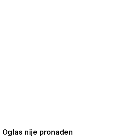
Nautička oprema
Brodski motori
Turizam
Apartmani
Sobe
Kuće za odmor
Aranžmani
Oglas nije pronađen