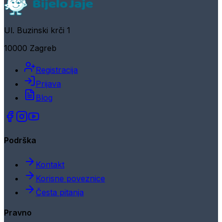
Ul. Buzinski krči 1
10000 Zagreb
Registracija
Prijava
Blog
Podrška
Kontakt
Korisne poveznice
Česta pitanja
Pravno