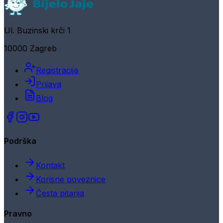
Ul. Buzinski krči 1
10000 Zagreb
Registracija
Prijava
Blog
Podrška
Kontakt
Korisne poveznice
Česta pitanja
Pravno