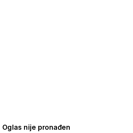
Nautička oprema
Brodski motori
Turizam
Apartmani
Sobe
Kuće za odmor
Aranžmani
Oglas nije pronađen