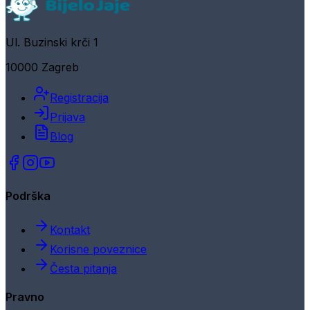
Ul. Buzinski krči 1
10000 Zagreb
Registracija
Prijava
Blog
Podrška
Kontakt
Korisne poveznice
Česta pitanja
Pravno