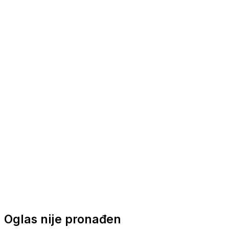
Nautička oprema
Brodski motori
Turizam
Apartmani
Sobe
Kuće za odmor
Aranžmani
Oglas nije pronađen