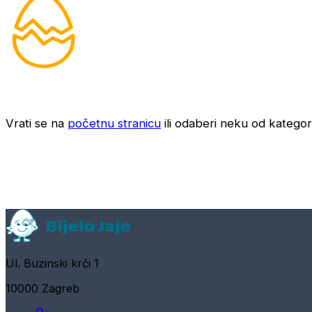
Vrati se na
početnu stranicu
ili odaberi neku od kategori
Ul. Buzinski krči 1
10000 Zagreb