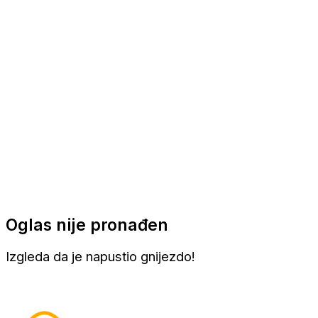
Apartmani
Sobe
Kuće za odmor
Aranžmani
Oglas nije pronađen
Izgleda da je napustio gnijezdo!