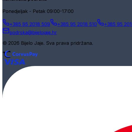
Ponedjeljak - Petak 09:00-17:00
+385 95 2018 509
+385 95 2018 510
+385 95 201
podrska@bijelojaje.hr
© 2026 Bijelo Jaje. Sva prava pridržana.