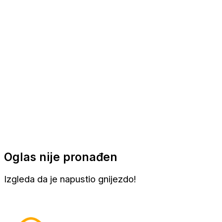
Apartmani
Sobe
Kuće za odmor
Aranžmani
Oglas nije pronađen
Izgleda da je napustio gnijezdo!