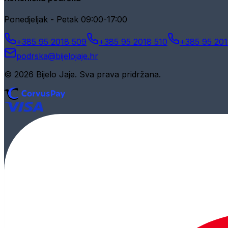
Ponedjeljak - Petak 09:00-17:00
+385 95 2018 509
+385 95 2018 510
+385 95 201
podrska@bijelojaje.hr
© 2026 Bijelo Jaje. Sva prava pridržana.