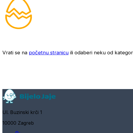
Vrati se na
početnu stranicu
ili odaberi neku od kategori
Ul. Buzinski krči 1
10000 Zagreb