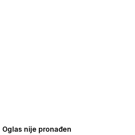
Nautička oprema
Brodski motori
Turizam
Apartmani
Sobe
Kuće za odmor
Aranžmani
Oglas nije pronađen