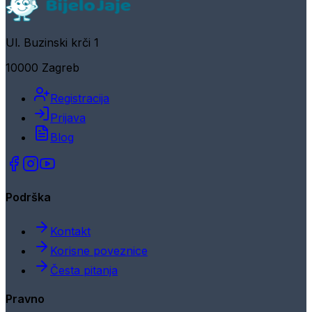
Ul. Buzinski krči 1
10000 Zagreb
Registracija
Prijava
Blog
Podrška
Kontakt
Korisne poveznice
Česta pitanja
Pravno