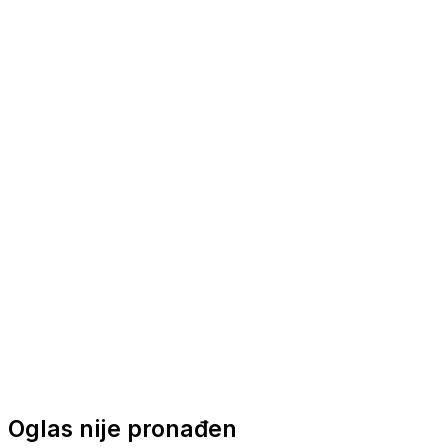
Nautička oprema
Brodski motori
Turizam
Apartmani
Sobe
Kuće za odmor
Aranžmani
Oglas nije pronađen