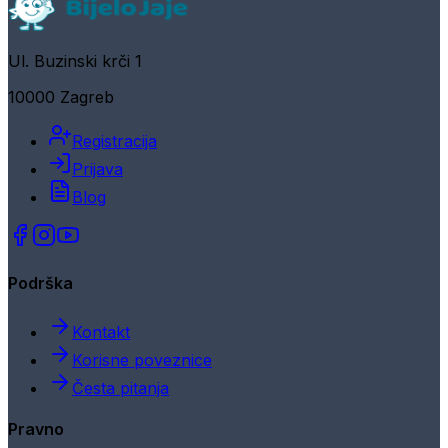
Ul. Buzinski krči 1
10000 Zagreb
Registracija
Prijava
Blog
Podrška
Kontakt
Korisne poveznice
Česta pitanja
Pravno