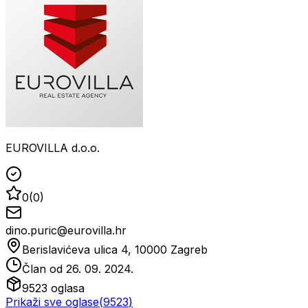
EUROVILLA d.o.o.
0
(
0
)
dino.puric@eurovilla.hr
Berislavićeva ulica 4, 10000 Zagreb
Član od
26. 09. 2024.
9523
oglasa
Prikaži sve oglase
(
9523
)