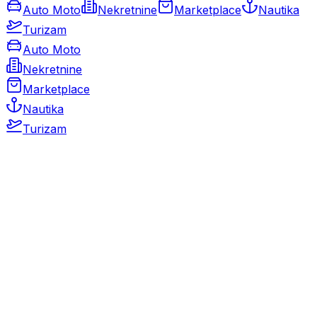
Auto Moto
Nekretnine
Marketplace
Nautika
Turizam
Auto Moto
Nekretnine
Marketplace
Nautika
Turizam
Auto Moto
Rabljeni automobili
Novi automobili
Motocikli / motori
Gospodarska vozila
Rezervni dijelovi i oprema
Kamperi i kamp prikolice