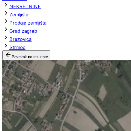
NEKRETNINE
Zemljišta
Prodaja zemljišta
Grad zagreb
Brezovica
Strmec
Povratak na rezultate