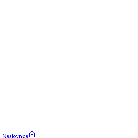
Nautika
Plovila
Charter
Prikolice za plovila
Brodski rezervni dijelovi
Nautička oprema
Brodski motori
Turizam
Apartmani
Sobe
Kuće za odmor
Aranžmani
Naslovnica