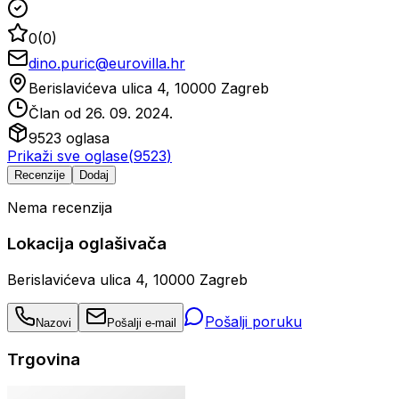
0
(
0
)
dino.puric@eurovilla.hr
Berislavićeva ulica 4, 10000 Zagreb
Član od
26. 09. 2024.
9523
oglasa
Prikaži sve oglase
(
9523
)
Recenzije
Dodaj
Nema recenzija
Lokacija oglašivača
Berislavićeva ulica 4, 10000 Zagreb
Pošalji poruku
Nazovi
Pošalji e-mail
Trgovina