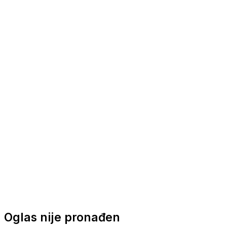
Nautička oprema
Brodski motori
Turizam
Apartmani
Sobe
Kuće za odmor
Aranžmani
Oglas nije pronađen