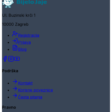
Ul. Buzinski krči 1
10000 Zagreb
Registracija
Prijava
Blog
Podrška
Kontakt
Korisne poveznice
Česta pitanja
Pravno